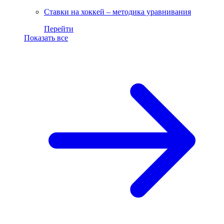
Ставки на хоккей – методика уравнивания
Перейти
Показать все