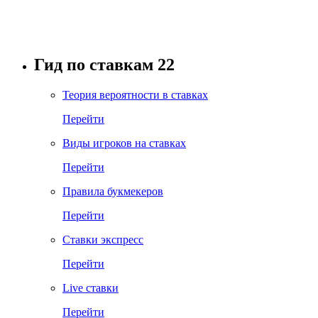
Гид по ставкам
22
Теория вероятности в ставках
Перейти
Виды игроков на ставках
Перейти
Правила букмекеров
Перейти
Ставки экспресс
Перейти
Live ставки
Перейти