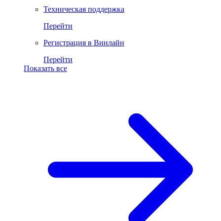
Техническая поддержка
Перейти
Регистрация в Винлайн
Перейти
Показать все