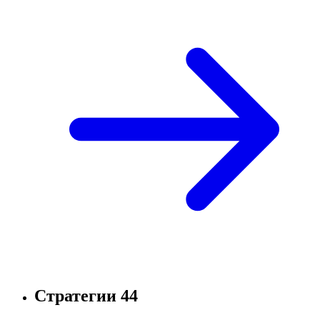
Стратегии
44