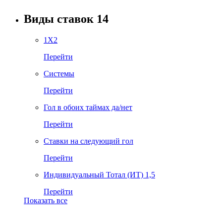
Виды ставок
14
1Х2
Перейти
Системы
Перейти
Гол в обоих таймах да/нет
Перейти
Ставки на следующий гол
Перейти
Индивидуальный Тотал (ИТ) 1,5
Перейти
Показать все