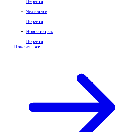
Перейти
Челябинск
Перейти
Новосибирск
Перейти
Показать все