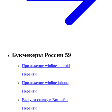
Букмекеры России
59
Приложение winline android
Перейти
Приложение winline iphone
Перейти
Выкупи ставку в Винлайн
Перейти