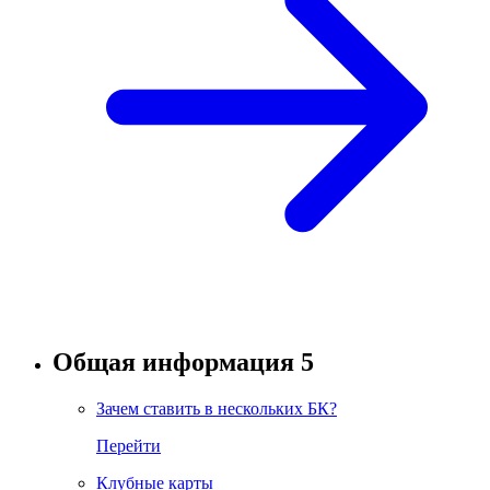
Общая информация
5
Зачем ставить в нескольких БК?
Перейти
Клубные карты