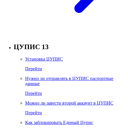
ЦУПИС
13
Установка ЦУПИС
Перейти
Нужно ли отправлять в ЦУПИС паспортные
данные
Перейти
Можно ли завести второй аккаунт в ЦУПИС
Перейти
Как заблокировать Единый Цупис