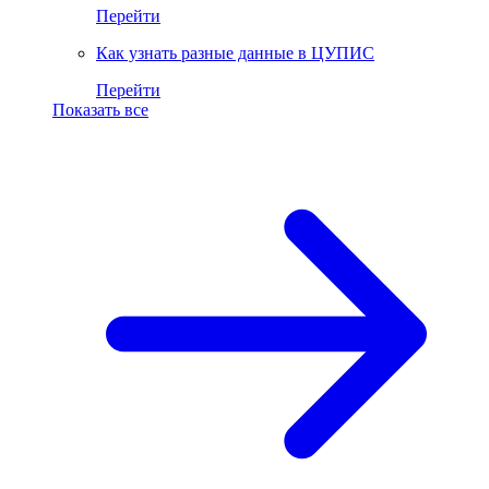
Перейти
Как узнать разные данные в ЦУПИС
Перейти
Показать все