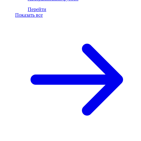
Перейти
Показать все