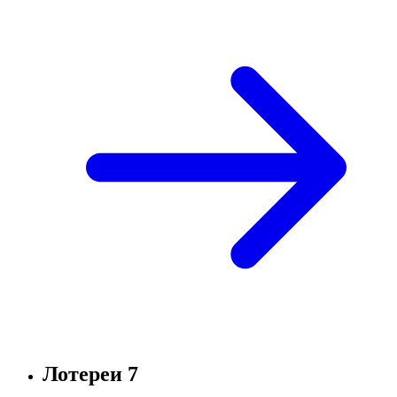
Лотереи
7