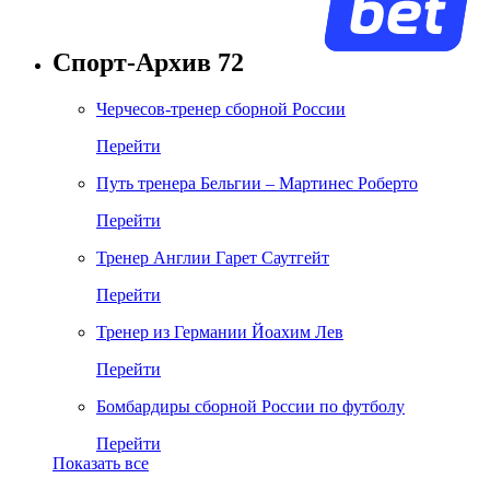
Спорт-Архив
72
Черчесов-тренер сборной России
Перейти
Путь тренера Бельгии – Мартинес Роберто
Перейти
Тренер Англии Гарет Саутгейт
Перейти
Тренер из Германии Йоахим Лев
Перейти
Бомбардиры сборной России по футболу
Перейти
Показать все