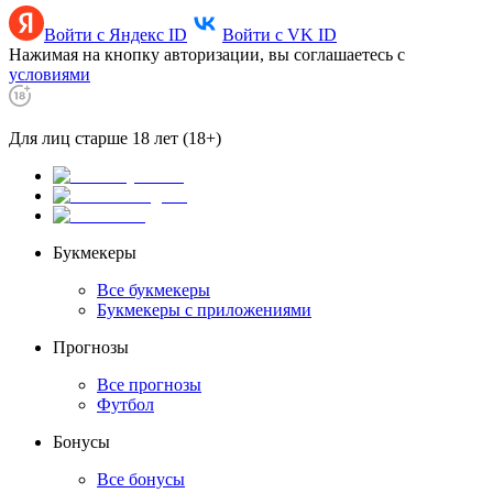
Войти с Яндекс ID
Войти с VK ID
Нажимая на кнопку авторизации, вы соглашаетесь с
условиями
Для лиц старше 18 лет (18+)
Букмекеры
Все букмекеры
Букмекеры с приложениями
Прогнозы
Все прогнозы
Футбол
Бонусы
Все бонусы