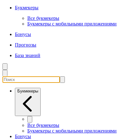
Букмекеры
Все букмекеры
Букмекеры с мобильными приложениями
Бонусы
Прогнозы
База знаний
Букмекеры
Все букмекеры
Букмекеры с мобильными приложениями
Бонусы