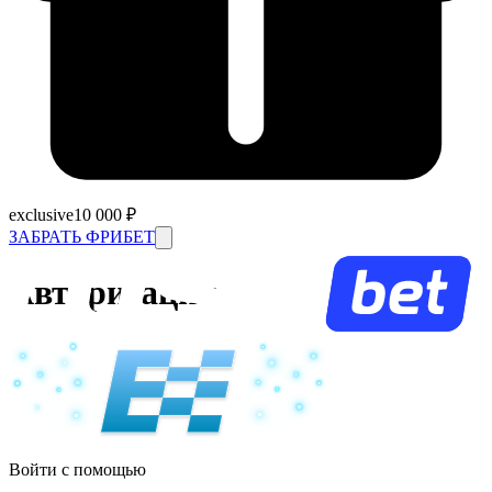
exclusive
10 000 ₽
ЗАБРАТЬ ФРИБЕТ
Авторизация
Войти с помощью