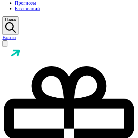
Прогнозы
База знаний
Поиск
Войти