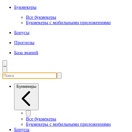
Букмекеры
Все букмекеры
Букмекеры с мобильными приложениями
Бонусы
Прогнозы
База знаний
Букмекеры
Все букмекеры
Букмекеры с мобильными приложениями
Бонусы