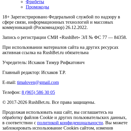
Фрибеты
Промокоды
18+ Зарегистрировано Федеральной службой по надзору в
сфере связи, информационных технологий и массовых
коммуникаций (Роскомнадзор) 26.12.2022.
Запись о регистрации СМИ «RushBet» ЭЛ № ФС 77 — 84358.
При использовании материалов сайта на других ресурсах
активная ссылка на RushBet.ru обязательна
Учредитель: Исхаков Тимур Рифкатович
Главный редактор: Исхаков Т.Р.
E-mail:
timaloven@gmail.com
Телефон:
8 (965) 586 30 05
© 2017-2026 RushBet.ru. Все права защищены.
Продолжая использовать наш сайт, вы соглашаетесь на
обработку файлов Cookie и других пользовательских данных,
в соответствии с
политикой конфиденциальности
. Вы можете
заблокировать использование Cookies сайтом, изменив