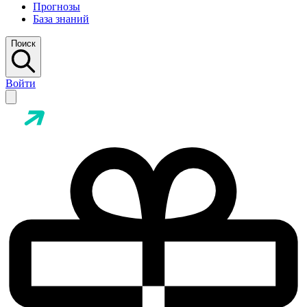
Прогнозы
База знаний
Поиск
Войти