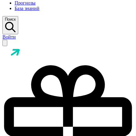
Прогнозы
База знаний
Поиск
Войти