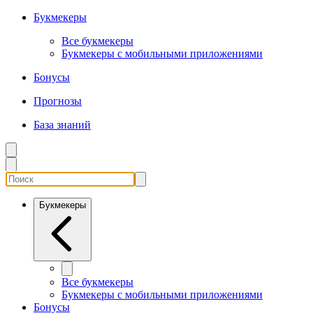
Букмекеры
Все букмекеры
Букмекеры с мобильными приложениями
Бонусы
Прогнозы
База знаний
Букмекеры
Все букмекеры
Букмекеры с мобильными приложениями
Бонусы