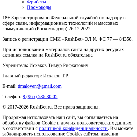
Фрибеты
Промокоды
18+ Зарегистрировано Федеральной службой по надзору в
сфере связи, информационных технологий и массовых
коммуникаций (Роскомнадзор) 26.12.2022.
Запись о регистрации СМИ «RushBet» ЭЛ № ФС 77 — 84358.
При использовании материалов сайта на других ресурсах
активная ссылка на RushBet.ru обязательна
Учредитель: Исхаков Тимур Рифкатович
Главный редактор: Исхаков Т.Р.
E-mail:
timaloven@gmail.com
Телефон:
8 (965) 586 30 05
© 2017-2026 RushBet.ru. Все права защищены.
Продолжая использовать наш сайт, вы соглашаетесь на
обработку файлов Cookie и других пользовательских данных,
в соответствии с
политикой конфиденциальности
. Вы можете
заблокировать использование Cookies сайтом, изменив