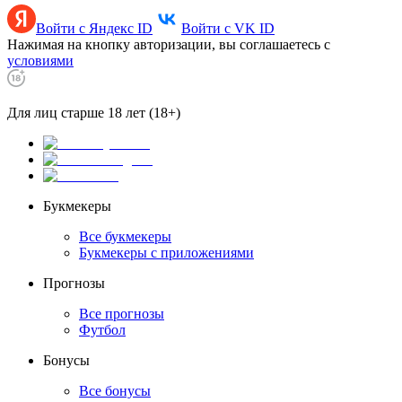
Войти с Яндекс ID
Войти с VK ID
Нажимая на кнопку авторизации, вы соглашаетесь с
условиями
Для лиц старше 18 лет (18+)
Букмекеры
Все букмекеры
Букмекеры с приложениями
Прогнозы
Все прогнозы
Футбол
Бонусы
Все бонусы