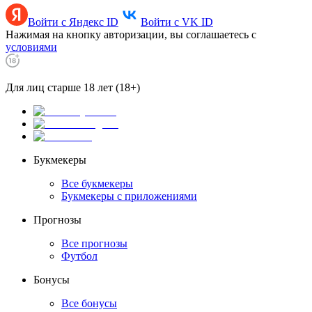
Войти с Яндекс ID
Войти с VK ID
Нажимая на кнопку авторизации, вы соглашаетесь с
условиями
Для лиц старше 18 лет (18+)
Букмекеры
Все букмекеры
Букмекеры с приложениями
Прогнозы
Все прогнозы
Футбол
Бонусы
Все бонусы