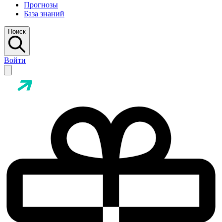
Прогнозы
База знаний
Поиск
Войти