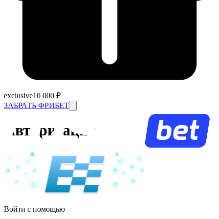
exclusive
10 000 ₽
ЗАБРАТЬ ФРИБЕТ
Авторизация
Войти с помощью