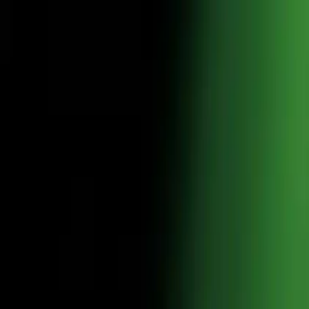
Букмекеры
Все букмекеры
Букмекеры с мобильными приложениями
Бонусы
Прогнозы
База знаний
Букмекеры
Все букмекеры
Букмекеры с мобильными приложениями
Бонусы