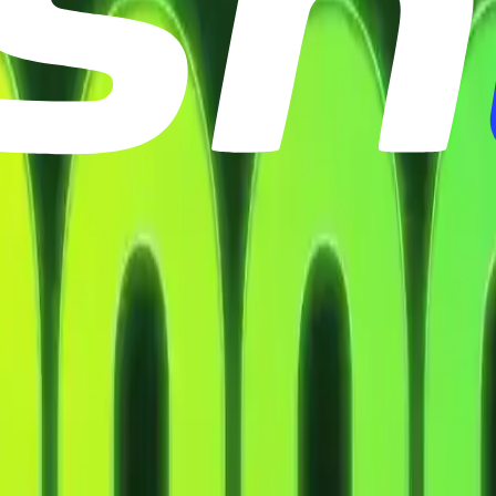
ые ставки на спорт!