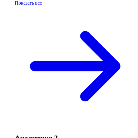
Показать все
Аналитика
3