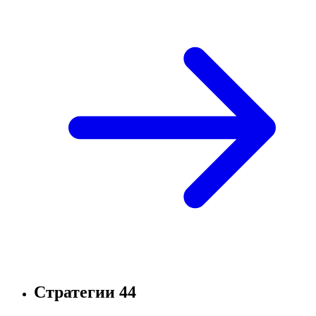
Стратегии
44