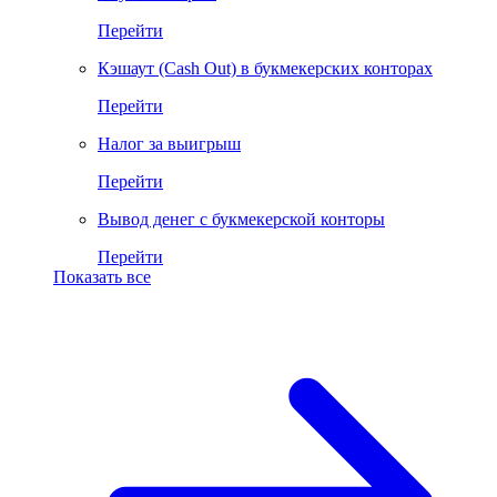
Перейти
Кэшаут (Cash Out) в букмекерских конторах
Перейти
Налог за выигрыш
Перейти
Вывод денег с букмекерской конторы
Перейти
Показать все