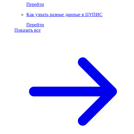
Перейти
Как узнать разные данные в ЦУПИС
Перейти
Показать все