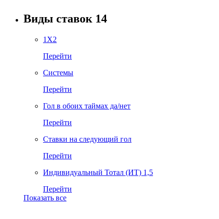
Виды ставок
14
1Х2
Перейти
Системы
Перейти
Гол в обоих таймах да/нет
Перейти
Ставки на следующий гол
Перейти
Индивидуальный Тотал (ИТ) 1,5
Перейти
Показать все