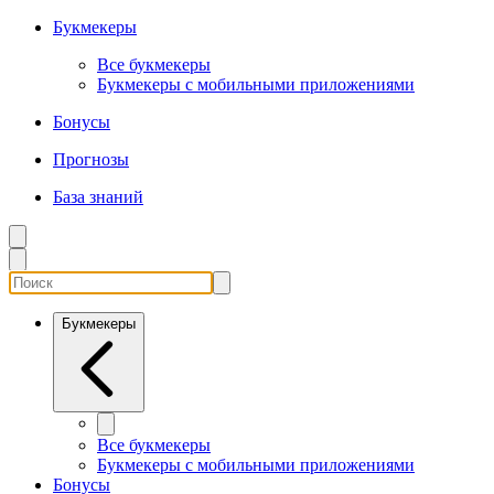
Букмекеры
Все букмекеры
Букмекеры с мобильными приложениями
Бонусы
Прогнозы
База знаний
Букмекеры
Все букмекеры
Букмекеры с мобильными приложениями
Бонусы