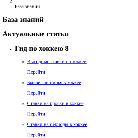
База знаний
База знаний
Актуальные статьи
Гид по хоккею
8
Выгодные ставки на хоккей
Перейти
Бывает ли ничья в хоккее
Перейти
Ставки на броски в хоккее
Перейти
Ставки на периоды в хоккее
Перейти