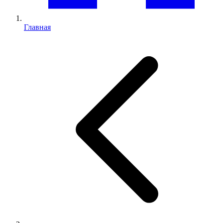
Главная