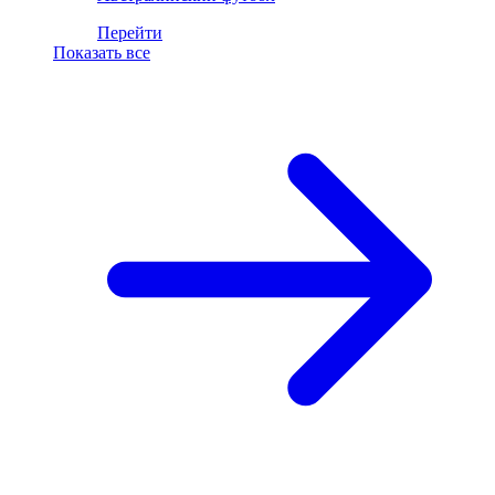
Перейти
Показать все