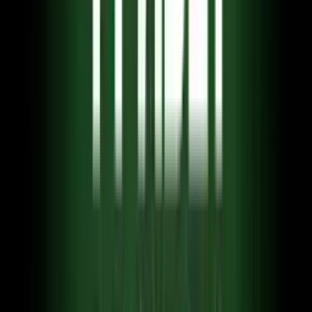
10 000 000 ₽
Обзор
Играть
Марафонбет