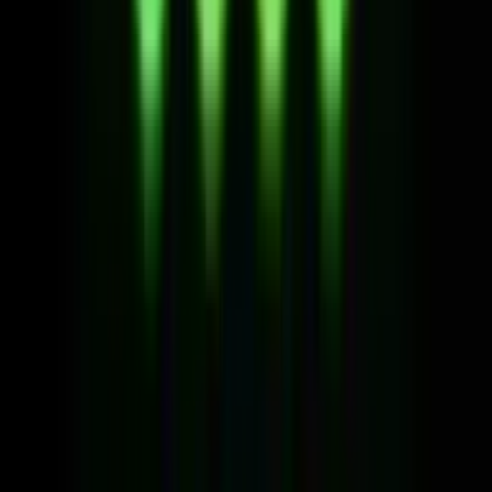
10 000 ₽
обзор
играть
2.
Pari