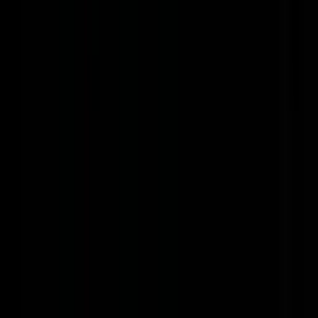
Для лиц старше 18 лет (18+)
Букмекеры
Все букмекеры
Букмекеры с приложениями
Прогнозы
Все прогнозы
Футбол
Бонусы
Все бонусы