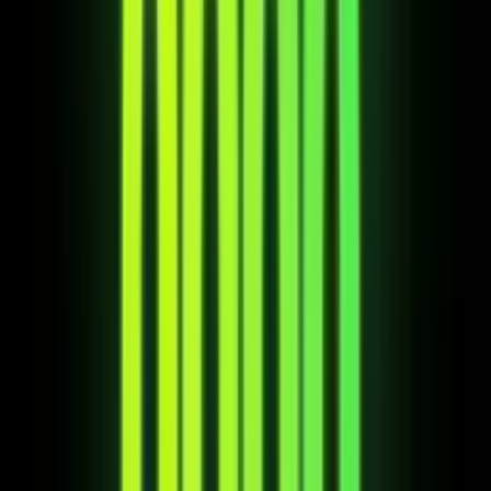
18 000 ₽
Обзор
Играть
Bettery