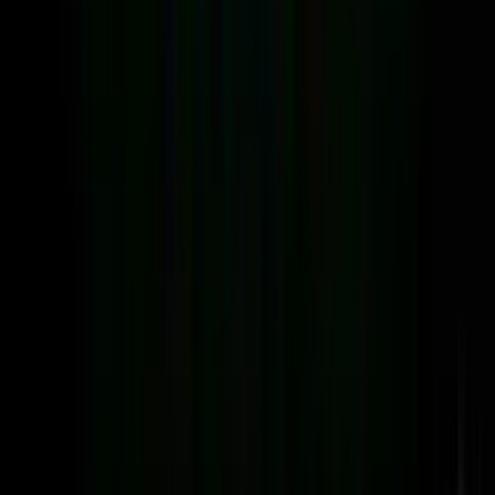
10 000 ₽
обзор
играть