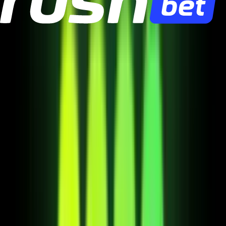
30 000 ₽
Обзор
Играть
Olimpbet