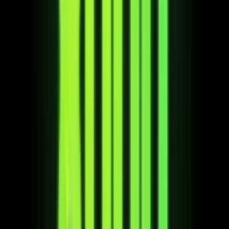
—
Обзор
Играть
Бонусы и акции
100 000 000 ₽
Pari: фрибеты за участие в теннисной игре
подробнее
участвовать
Срок действия: 146 дней