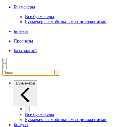
Букмекеры
Все букмекеры
Букмекеры с мобильными приложениями
Бонусы
Прогнозы
База знаний
Букмекеры
Все букмекеры
Букмекеры с мобильными приложениями
Бонусы