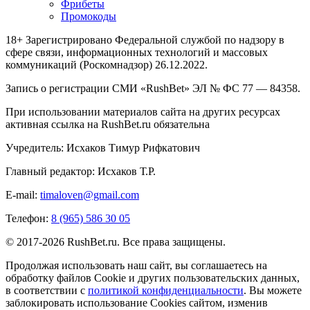
Фрибеты
Промокоды
18+ Зарегистрировано Федеральной службой по надзору в
сфере связи, информационных технологий и массовых
коммуникаций (Роскомнадзор) 26.12.2022.
Запись о регистрации СМИ «RushBet» ЭЛ № ФС 77 — 84358.
При использовании материалов сайта на других ресурсах
активная ссылка на RushBet.ru обязательна
Учредитель: Исхаков Тимур Рифкатович
Главный редактор: Исхаков Т.Р.
E-mail:
timaloven@gmail.com
Телефон:
8 (965) 586 30 05
© 2017-2026 RushBet.ru. Все права защищены.
Продолжая использовать наш сайт, вы соглашаетесь на
обработку файлов Cookie и других пользовательских данных,
в соответствии с
политикой конфиденциальности
. Вы можете
заблокировать использование Cookies сайтом, изменив