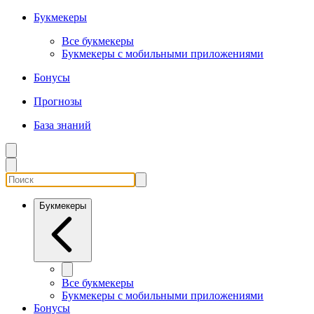
Букмекеры
Все букмекеры
Букмекеры с мобильными приложениями
Бонусы
Прогнозы
База знаний
Букмекеры
Все букмекеры
Букмекеры с мобильными приложениями
Бонусы