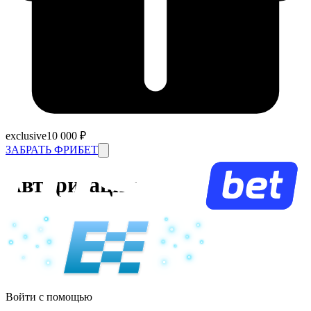
exclusive
10 000 ₽
ЗАБРАТЬ ФРИБЕТ
Авторизация
Войти с помощью