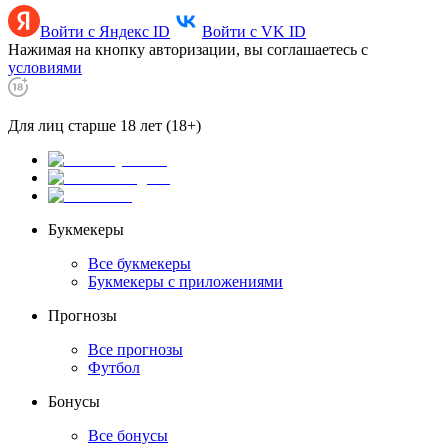
Войти с Яндекс ID
Войти с VK ID
Нажимая на кнопку авторизации, вы соглашаетесь с
условиями
Для лиц старше 18 лет (18+)
Букмекеры
Все букмекеры
Букмекеры с приложениями
Прогнозы
Все прогнозы
Футбол
Бонусы
Все бонусы