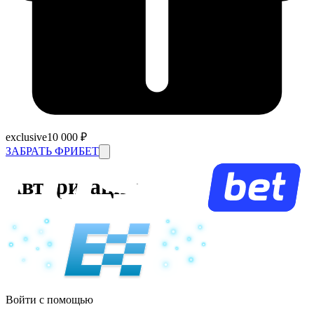
exclusive
10 000 ₽
ЗАБРАТЬ ФРИБЕТ
Авторизация
Войти с помощью