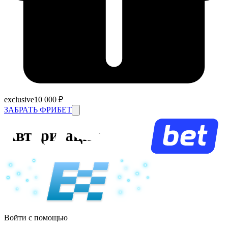
exclusive
10 000 ₽
ЗАБРАТЬ ФРИБЕТ
Авторизация
Войти с помощью