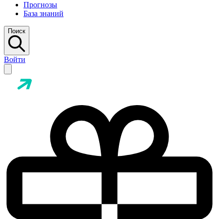
Прогнозы
База знаний
Поиск
Войти