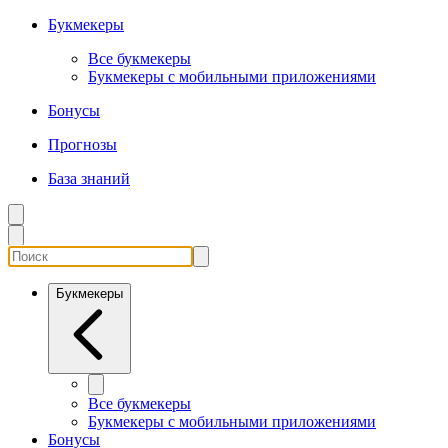
Букмекеры
Все букмекеры
Букмекеры с мобильными приложениями
Бонусы
Прогнозы
База знаний
Букмекеры
Все букмекеры
Букмекеры с мобильными приложениями
Бонусы