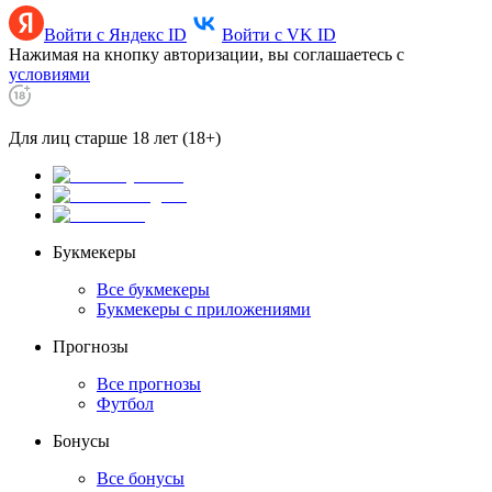
Войти с Яндекс ID
Войти с VK ID
Нажимая на кнопку авторизации, вы соглашаетесь с
условиями
Для лиц старше 18 лет (18+)
Букмекеры
Все букмекеры
Букмекеры с приложениями
Прогнозы
Все прогнозы
Футбол
Бонусы
Все бонусы