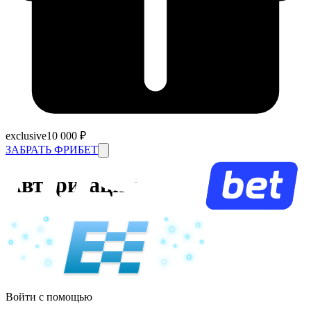
exclusive
10 000 ₽
ЗАБРАТЬ ФРИБЕТ
Авторизация
Войти с помощью