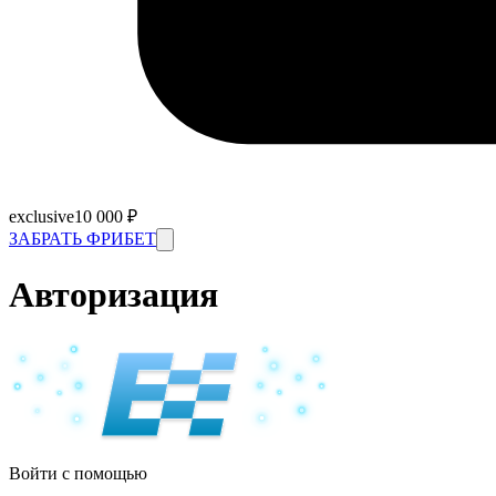
exclusive
10 000 ₽
ЗАБРАТЬ ФРИБЕТ
Авторизация
Войти с помощью