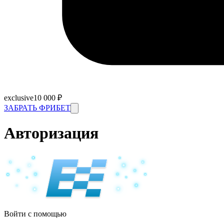
exclusive
10 000 ₽
ЗАБРАТЬ ФРИБЕТ
Авторизация
Войти с помощью