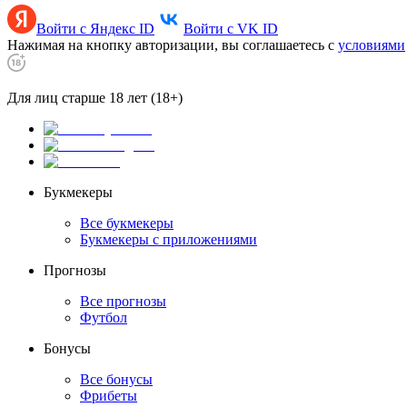
Войти с Яндекс ID
Войти с VK ID
Нажимая на кнопку авторизации, вы соглашаетесь с
условиями
Для лиц старше 18 лет (18+)
Букмекеры
Все букмекеры
Букмекеры с приложениями
Прогнозы
Все прогнозы
Футбол
Бонусы
Все бонусы
Фрибеты