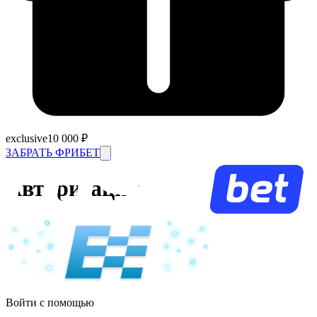
exclusive
10 000 ₽
ЗАБРАТЬ ФРИБЕТ
Авторизация
Войти с помощью