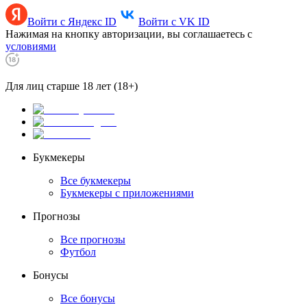
Войти с Яндекс ID
Войти с VK ID
Нажимая на кнопку авторизации, вы соглашаетесь с
условиями
Для лиц старше 18 лет (18+)
Букмекеры
Все букмекеры
Букмекеры с приложениями
Прогнозы
Все прогнозы
Футбол
Бонусы
Все бонусы