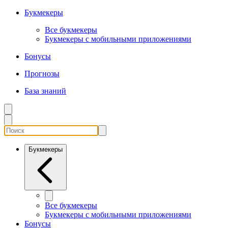
Букмекеры
Все букмекеры
Букмекеры с мобильными приложениями
Бонусы
Прогнозы
База знаний
Букмекеры
Все букмекеры
Букмекеры с мобильными приложениями
Бонусы