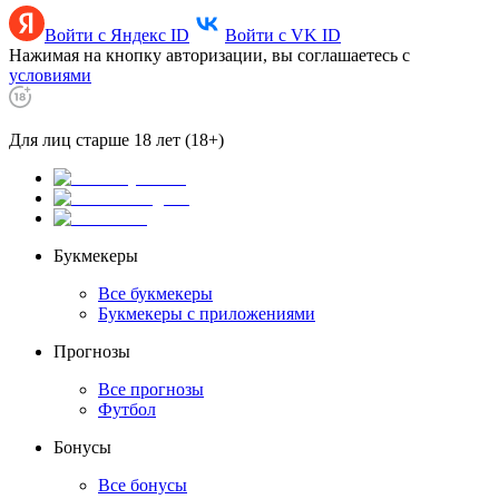
Войти с Яндекс ID
Войти с VK ID
Нажимая на кнопку авторизации, вы соглашаетесь с
условиями
Для лиц старше 18 лет (18+)
Букмекеры
Все букмекеры
Букмекеры с приложениями
Прогнозы
Все прогнозы
Футбол
Бонусы
Все бонусы