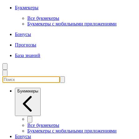
Букмекеры
Все букмекеры
Букмекеры с мобильными приложениями
Бонусы
Прогнозы
База знаний
Букмекеры
Все букмекеры
Букмекеры с мобильными приложениями
Бонусы