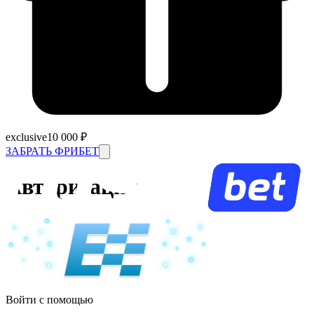
exclusive
10 000 ₽
ЗАБРАТЬ ФРИБЕТ
Авторизация
Войти с помощью