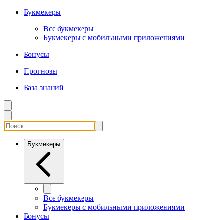
Букмекеры
Все букмекеры
Букмекеры с мобильными приложениями
Бонусы
Прогнозы
База знаний
Букмекеры
Все букмекеры
Букмекеры с мобильными приложениями
Бонусы