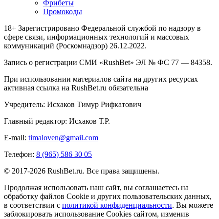
Фрибеты
Промокоды
18+ Зарегистрировано Федеральной службой по надзору в
сфере связи, информационных технологий и массовых
коммуникаций (Роскомнадзор) 26.12.2022.
Запись о регистрации СМИ «RushBet» ЭЛ № ФС 77 — 84358.
При использовании материалов сайта на других ресурсах
активная ссылка на RushBet.ru обязательна
Учредитель: Исхаков Тимур Рифкатович
Главный редактор: Исхаков Т.Р.
E-mail:
timaloven@gmail.com
Телефон:
8 (965) 586 30 05
© 2017-2026 RushBet.ru. Все права защищены.
Продолжая использовать наш сайт, вы соглашаетесь на
обработку файлов Cookie и других пользовательских данных,
в соответствии с
политикой конфиденциальности
. Вы можете
заблокировать использование Cookies сайтом, изменив