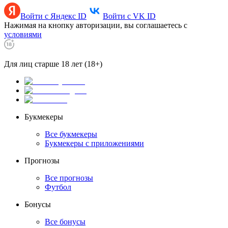
Войти с Яндекс ID
Войти с VK ID
Нажимая на кнопку авторизации, вы соглашаетесь с
условиями
Для лиц старше 18 лет (18+)
Букмекеры
Все букмекеры
Букмекеры с приложениями
Прогнозы
Все прогнозы
Футбол
Бонусы
Все бонусы