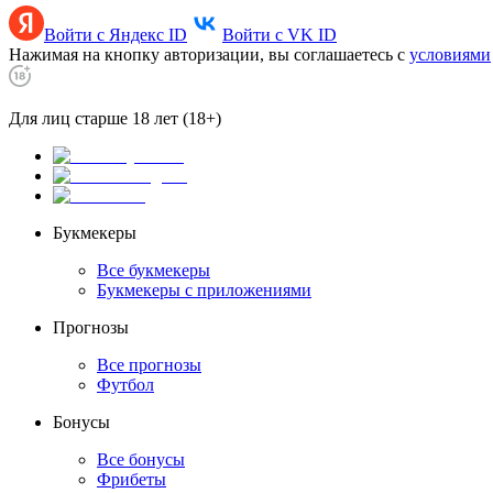
Войти с Яндекс ID
Войти с VK ID
Нажимая на кнопку авторизации, вы соглашаетесь с
условиями
Для лиц старше 18 лет (18+)
Букмекеры
Все букмекеры
Букмекеры с приложениями
Прогнозы
Все прогнозы
Футбол
Бонусы
Все бонусы
Фрибеты