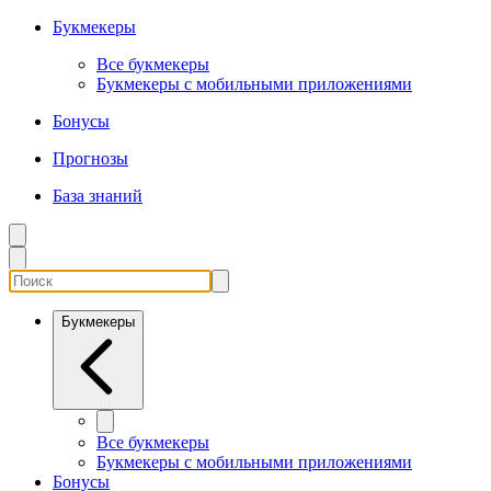
Букмекеры
Все букмекеры
Букмекеры с мобильными приложениями
Бонусы
Прогнозы
База знаний
Букмекеры
Все букмекеры
Букмекеры с мобильными приложениями
Бонусы