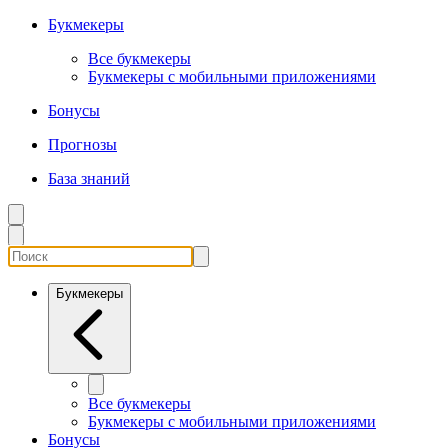
Букмекеры
Все букмекеры
Букмекеры с мобильными приложениями
Бонусы
Прогнозы
База знаний
Букмекеры
Все букмекеры
Букмекеры с мобильными приложениями
Бонусы