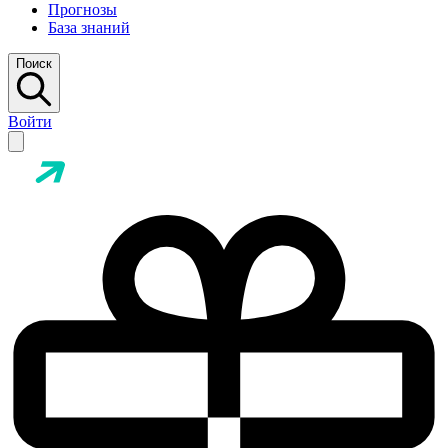
Прогнозы
База знаний
Поиск
Войти