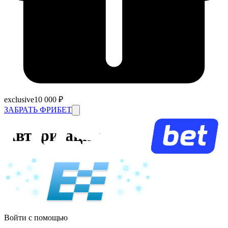
exclusive
10 000 ₽
ЗАБРАТЬ ФРИБЕТ
Авторизация
Войти с помощью