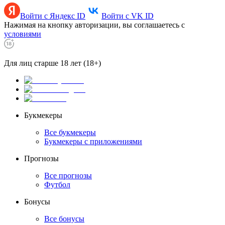
Войти с Яндекс ID
Войти с VK ID
Нажимая на кнопку авторизации, вы соглашаетесь с
условиями
Для лиц старше 18 лет (18+)
Букмекеры
Все букмекеры
Букмекеры с приложениями
Прогнозы
Все прогнозы
Футбол
Бонусы
Все бонусы