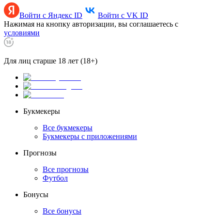
Войти с Яндекс ID
Войти с VK ID
Нажимая на кнопку авторизации, вы соглашаетесь с
условиями
Для лиц старше 18 лет (18+)
Букмекеры
Все букмекеры
Букмекеры с приложениями
Прогнозы
Все прогнозы
Футбол
Бонусы
Все бонусы