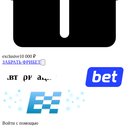
exclusive
10 000 ₽
ЗАБРАТЬ ФРИБЕТ
Авторизация
Войти с помощью