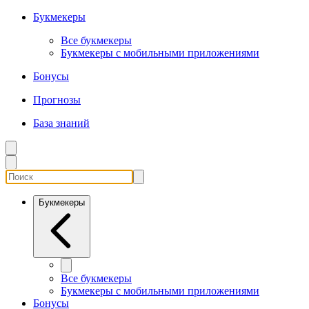
Букмекеры
Все букмекеры
Букмекеры с мобильными приложениями
Бонусы
Прогнозы
База знаний
Букмекеры
Все букмекеры
Букмекеры с мобильными приложениями
Бонусы