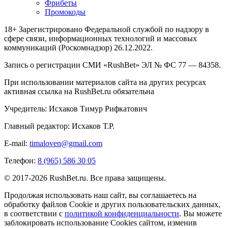
Фрибеты
Промокоды
18+ Зарегистрировано Федеральной службой по надзору в
сфере связи, информационных технологий и массовых
коммуникаций (Роскомнадзор) 26.12.2022.
Запись о регистрации СМИ «RushBet» ЭЛ № ФС 77 — 84358.
При использовании материалов сайта на других ресурсах
активная ссылка на RushBet.ru обязательна
Учредитель: Исхаков Тимур Рифкатович
Главный редактор: Исхаков Т.Р.
E-mail:
timaloven@gmail.com
Телефон:
8 (965) 586 30 05
© 2017-2026 RushBet.ru. Все права защищены.
Продолжая использовать наш сайт, вы соглашаетесь на
обработку файлов Cookie и других пользовательских данных,
в соответствии с
политикой конфиденциальности
. Вы можете
заблокировать использование Cookies сайтом, изменив