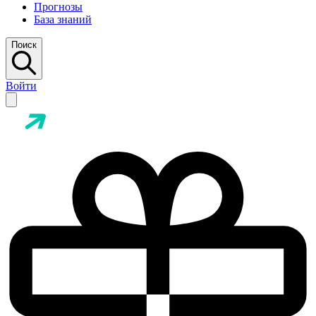
Прогнозы
База знаний
Поиск
Войти