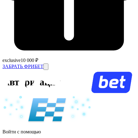
exclusive
10 000 ₽
ЗАБРАТЬ ФРИБЕТ
Авторизация
Войти с помощью