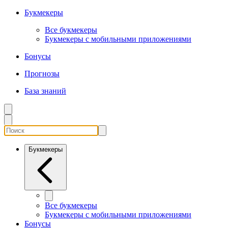
Букмекеры
Все букмекеры
Букмекеры с мобильными приложениями
Бонусы
Прогнозы
База знаний
Букмекеры
Все букмекеры
Букмекеры с мобильными приложениями
Бонусы