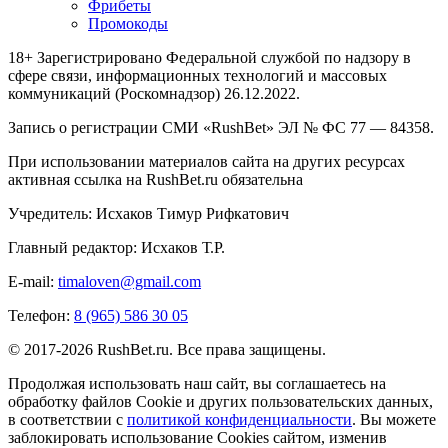
Фрибеты
Промокоды
18+ Зарегистрировано Федеральной службой по надзору в
сфере связи, информационных технологий и массовых
коммуникаций (Роскомнадзор) 26.12.2022.
Запись о регистрации СМИ «RushBet» ЭЛ № ФС 77 — 84358.
При использовании материалов сайта на других ресурсах
активная ссылка на RushBet.ru обязательна
Учредитель: Исхаков Тимур Рифкатович
Главный редактор: Исхаков Т.Р.
E-mail:
timaloven@gmail.com
Телефон:
8 (965) 586 30 05
© 2017-2026 RushBet.ru. Все права защищены.
Продолжая использовать наш сайт, вы соглашаетесь на
обработку файлов Cookie и других пользовательских данных,
в соответствии с
политикой конфиденциальности
. Вы можете
заблокировать использование Cookies сайтом, изменив