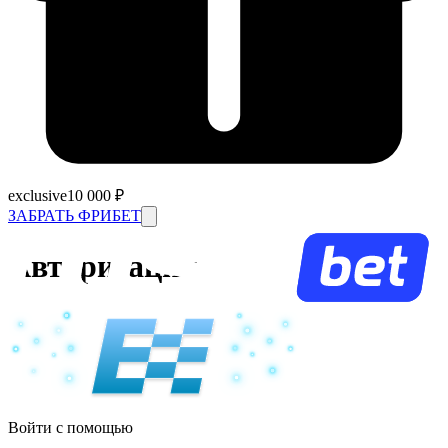
exclusive
10 000 ₽
ЗАБРАТЬ ФРИБЕТ
Авторизация
Войти с помощью