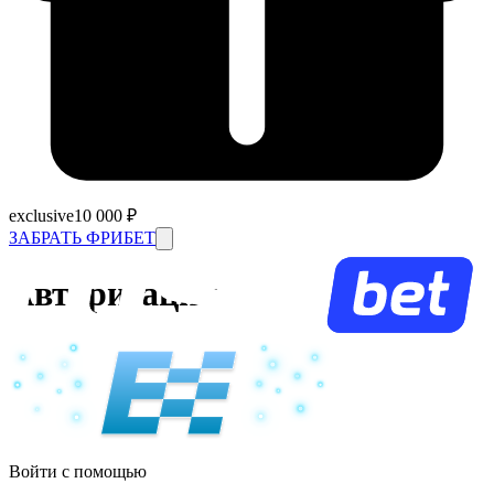
exclusive
10 000 ₽
ЗАБРАТЬ ФРИБЕТ
Авторизация
Войти с помощью