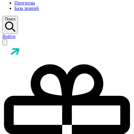
Прогнозы
База знаний
Поиск
Войти