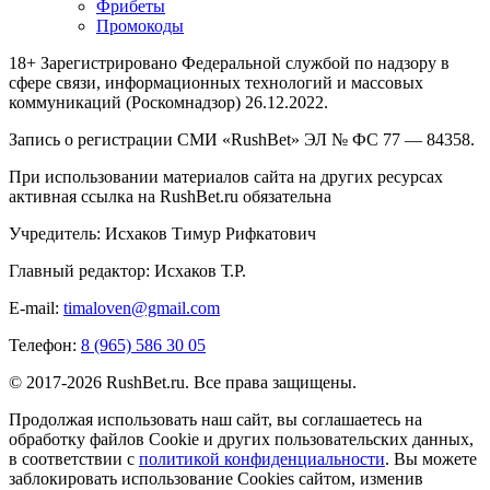
Фрибеты
Промокоды
18+ Зарегистрировано Федеральной службой по надзору в
сфере связи, информационных технологий и массовых
коммуникаций (Роскомнадзор) 26.12.2022.
Запись о регистрации СМИ «RushBet» ЭЛ № ФС 77 — 84358.
При использовании материалов сайта на других ресурсах
активная ссылка на RushBet.ru обязательна
Учредитель: Исхаков Тимур Рифкатович
Главный редактор: Исхаков Т.Р.
E-mail:
timaloven@gmail.com
Телефон:
8 (965) 586 30 05
© 2017-2026 RushBet.ru. Все права защищены.
Продолжая использовать наш сайт, вы соглашаетесь на
обработку файлов Cookie и других пользовательских данных,
в соответствии с
политикой конфиденциальности
. Вы можете
заблокировать использование Cookies сайтом, изменив