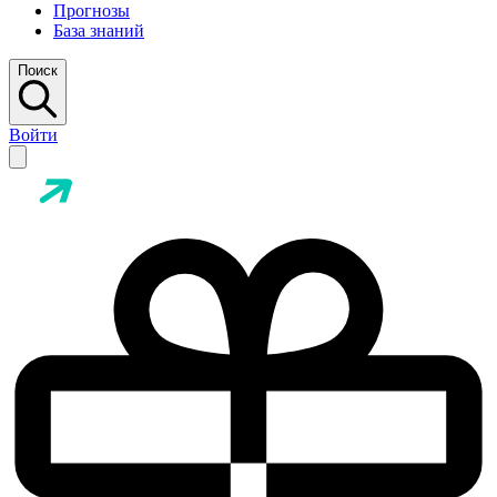
Прогнозы
База знаний
Поиск
Войти