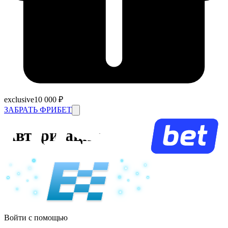
exclusive
10 000 ₽
ЗАБРАТЬ ФРИБЕТ
Авторизация
Войти с помощью