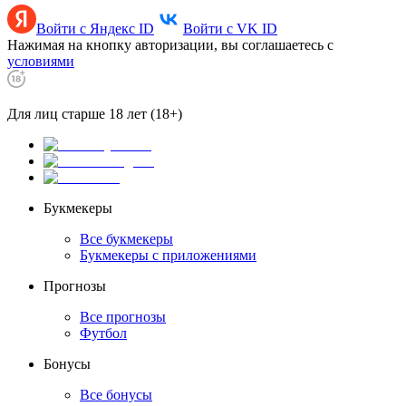
Войти с Яндекс ID
Войти с VK ID
Нажимая на кнопку авторизации, вы соглашаетесь с
условиями
Для лиц старше 18 лет (18+)
Букмекеры
Все букмекеры
Букмекеры с приложениями
Прогнозы
Все прогнозы
Футбол
Бонусы
Все бонусы