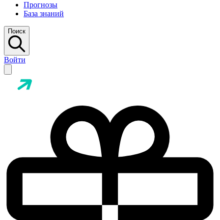
Прогнозы
База знаний
Поиск
Войти