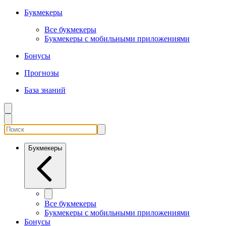
Букмекеры
Все букмекеры
Букмекеры с мобильными приложениями
Бонусы
Прогнозы
База знаний
Букмекеры
Все букмекеры
Букмекеры с мобильными приложениями
Бонусы