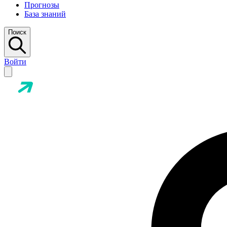
Прогнозы
База знаний
Поиск
Войти