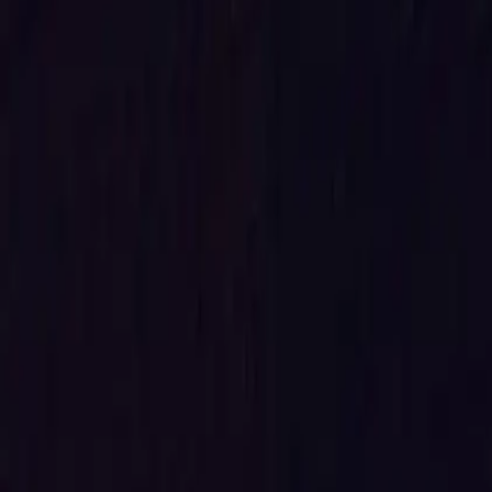
Прогнозы
База знаний
Поиск
Войти