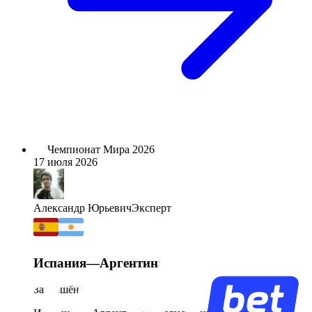
Чемпионат Мира 2026
17 июля 2026
Александр Юрьевич
Эксперт
Испания
—
Аргентина
Завершён