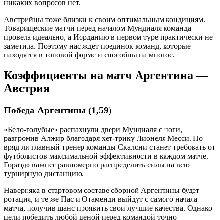
никаких вопросов нет.
Австрийцы тоже близки к своим оптимальным кондициям.
Товарищеские матчи перед началом Мундиаля команда
провела идеально, а Иорданию в первом туре практически не
заметила. Поэтому нас ждет поединок команд, которые
находятся в топовой форме и способны на многое.
Коэффициенты на матч Аргентина —
Австрия
Победа Аргентины (1,59)
«Бело-голубые» распахнули двери Мундиаля с ноги,
разгромив Алжир благодаря хет-трику Лионеля Месси. Но
вряд ли главный тренер команды Скалони станет требовать от
футболистов максимальной эффективности в каждом матче.
Гораздо важнее равномерно распределить силы на всю
турнирную дистанцию.
Наверняка в стартовом составе сборной Аргентины будет
ротация, и те же Пас и Отаменди выйдут с самого начала
матча, получив шанс проявить свои лучшие качества. Однако
цели победить любой ценой перед командой точно