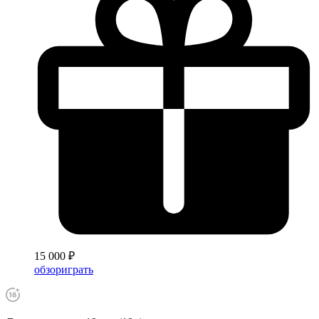
15 000 ₽
обзор
играть