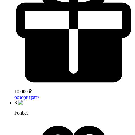
10 000 ₽
обзор
играть
3.
Fonbet