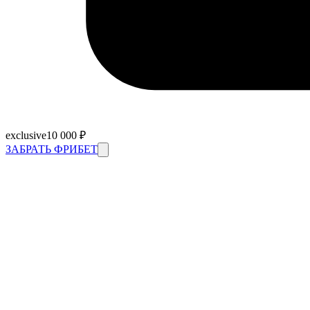
exclusive
10 000 ₽
ЗАБРАТЬ ФРИБЕТ