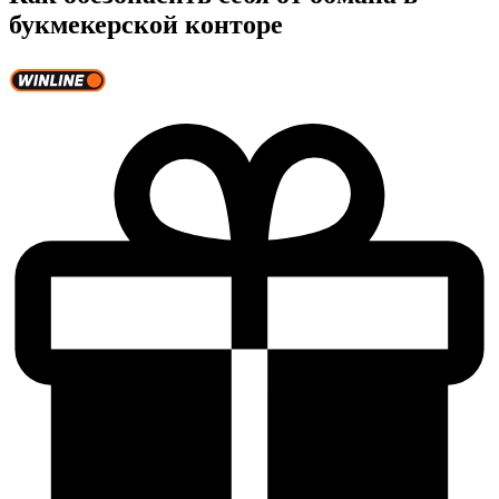
букмекерской конторе