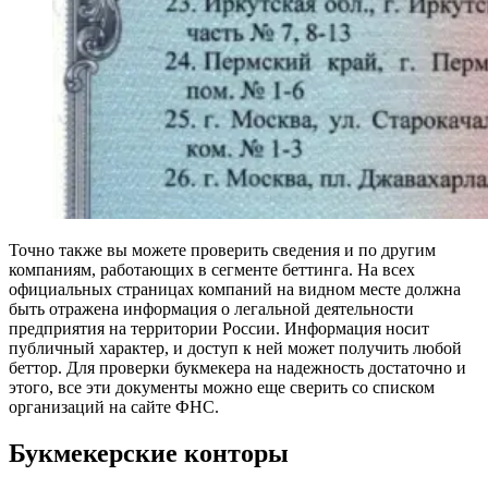
Точно также вы можете проверить сведения и по другим
компаниям, работающих в сегменте беттинга. На всех
официальных страницах компаний на видном месте должна
быть отражена информация о легальной деятельности
предприятия на территории России. Информация носит
публичный характер, и доступ к ней может получить любой
беттор. Для проверки букмекера на надежность достаточно и
этого, все эти документы можно еще сверить со списком
организаций на сайте ФНС.
Букмекерские конторы