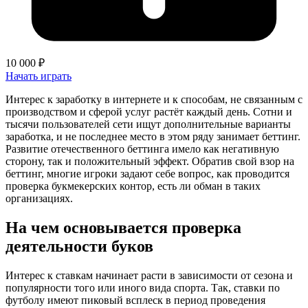
10 000 ₽
Начать играть
Интерес к заработку в интернете и к способам, не связанным с
производством и сферой услуг растёт каждый день. Сотни и
тысячи пользователей сети ищут дополнительные варианты
заработка, и не последнее место в этом ряду занимает беттинг.
Развитие отечественного беттинга имело как негативную
сторону, так и положительный эффект. Обратив свой взор на
беттинг, многие игроки задают себе вопрос, как проводится
проверка букмекерских контор, есть ли обман в таких
организациях.
На чем основывается проверка
деятельности буков
Интерес к ставкам начинает расти в зависимости от сезона и
популярности того или иного вида спорта. Так, ставки по
футболу имеют пиковый всплеск в период проведения