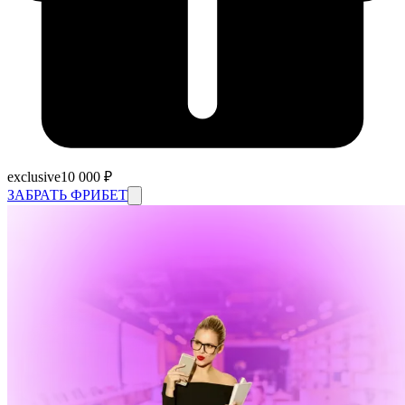
exclusive
10 000 ₽
ЗАБРАТЬ ФРИБЕТ