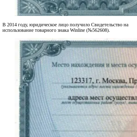
В 2014 году, юридическое лицо получило Свидетельство на
использование товарного знака Winline (№562608).