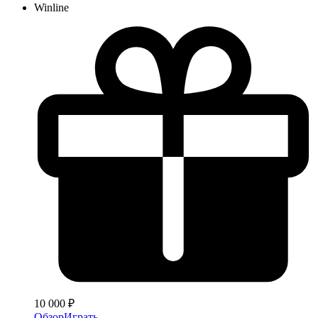
Winline
10 000 ₽
Обзор
Играть