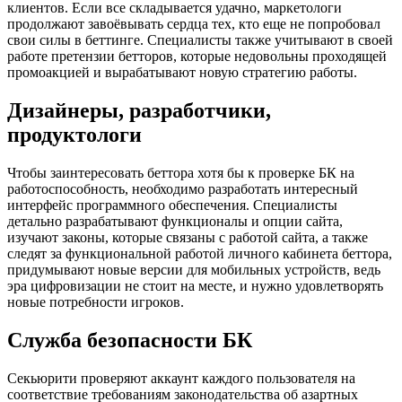
клиентов. Если все складывается удачно, маркетологи
продолжают завоёвывать сердца тех, кто еще не попробовал
свои силы в беттинге. Специалисты также учитывают в своей
работе претензии бетторов, которые недовольны проходящей
промоакцией и вырабатывают новую стратегию работы.
Дизайнеры, разработчики,
продуктологи
Чтобы заинтересовать беттора хотя бы к проверке БК на
работоспособность, необходимо разработать интересный
интерфейс программного обеспечения. Специалисты
детально разрабатывают функционалы и опции сайта,
изучают законы, которые связаны с работой сайта, а также
следят за функциональной работой личного кабинета беттора,
придумывают новые версии для мобильных устройств, ведь
эра цифровизации не стоит на месте, и нужно удовлетворять
новые потребности игроков.
Служба безопасности БК
Секьюрити проверяют аккаунт каждого пользователя на
соответствие требованиям законодательства об азартных