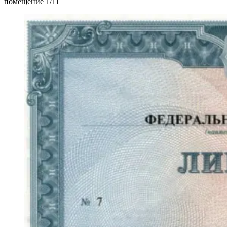
помещение 1/11