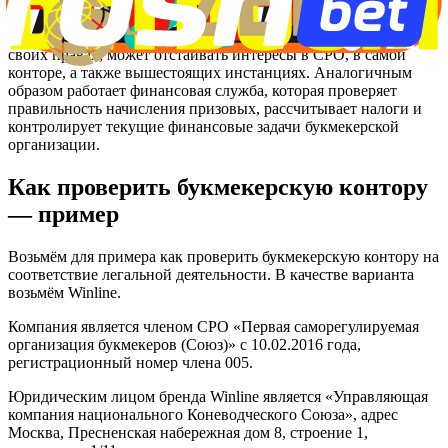
выполнением требований по обязательствам перед каппером,
внутри конторы есть служба финансистов и юристов, которая
регулирует данные вопросы. Ведь игрок, который ущемлён в
своих правах, может отстаивать интересы в СРО, в самой
конторе, а также вышестоящих инстанциях. Аналогичным
образом работает финансовая служба, которая проверяет
правильность начисления призовых, рассчитывает налоги и
контролирует текущие финансовые задачи букмекерской
организации.
Как проверить букмекерскую контору
— пример
Возьмём для примера как проверить букмекерскую контору на
соответствие легальной деятельности. В качестве варианта
возьмём Winline.
Компания является членом СРО «Первая саморегулируемая
организация букмекеров (Союз)» с 10.02.2016 года,
регистрационный номер члена 005.
Юридическим лицом бренда Winline является «Управляющая
компания национального Коневодческого Союза», адрес
Москва, Пресненская набережная дом 8, строение 1,