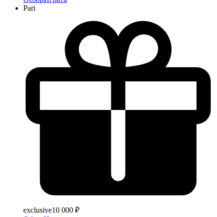
Pari
exclusive
10 000 ₽