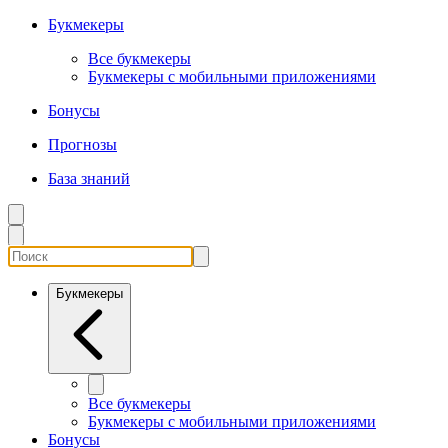
Букмекеры
Все букмекеры
Букмекеры с мобильными приложениями
Бонусы
Прогнозы
База знаний
Букмекеры
Все букмекеры
Букмекеры с мобильными приложениями
Бонусы