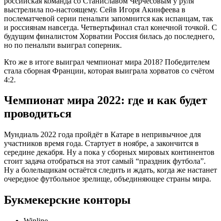
российская команда со Станиславом Черчесовым у руля
выстрелила по-настоящему. Сейв Игоря Акинфеева в
послематчевой серии пенальти запомнится как испанцам, так
и россиянам навсегда. Четвертьфинал стал конечной точкой. С
будущим финалистом Хорватии Россия билась до последнего,
но по пенальти выиграл соперник.
Кто же в итоге выиграл чемпионат мира 2018? Победителем
стала сборная Франции, которая выиграла хорватов со счётом
4:2.
Чемпионат мира 2022: где и как будет
проводиться
Мундиаль 2022 года пройдёт в Катаре в непривычное для
участников время года. Стартует в ноябре, а закончится в
середине декабря. Ну а пока у сборных мировых континентов
стоит задача отобраться на этот самый “праздник футбола”.
Ну а болельщикам остаётся следить и ждать, когда же настанет
очередное футбольное зрелище, объединяющее страны мира.
Букмекерские конторы
Winline