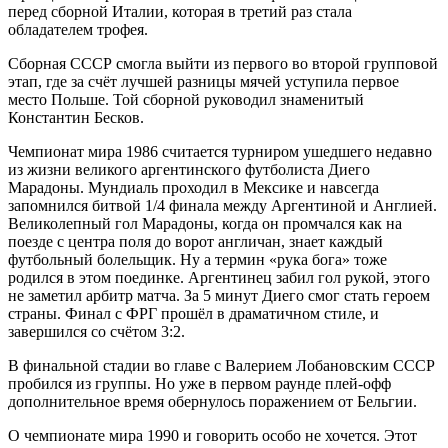
перед сборной Италии, которая в третий раз стала
обладателем трофея.
Сборная СССР смогла выйти из первого во второй групповой
этап, где за счёт лучшей разницы мячей уступила первое
место Польше. Той сборной руководил знаменитый
Константин Бесков.
Чемпионат мира 1986 считается турниром ушедшего недавно
из жизни великого аргентинского футболиста Диего
Марадоны. Мундиаль проходил в Мексике и навсегда
запомнился битвой 1/4 финала между Аргентиной и Англией.
Великолепный гол Марадоны, когда он промчался как на
поезде с центра поля до ворот англичан, знает каждый
футбольный болельщик. Ну а термин «рука бога» тоже
родился в этом поединке. Аргентинец забил гол рукой, этого
не заметил арбитр матча. За 5 минут Диего смог стать героем
страны. Финал с ФРГ прошёл в драматичном стиле, и
завершился со счётом 3:2.
В финальной стадии во главе с Валерием Лобановским СССР
пробился из группы. Но уже в первом раунде плей-офф
дополнительное время обернулось поражением от Бельгии.
О чемпионате мира 1990 и говорить особо не хочется. Этот