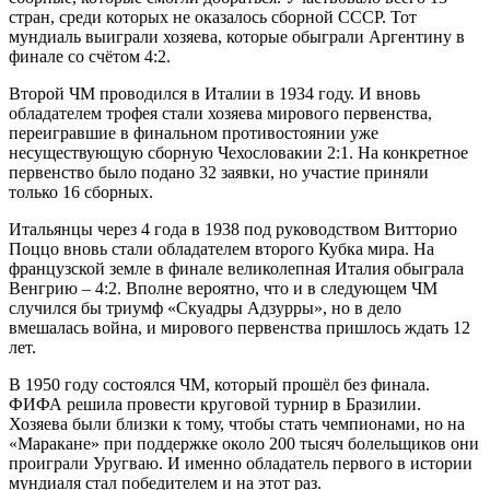
стран, среди которых не оказалось сборной СССР. Тот
мундиаль выиграли хозяева, которые обыграли Аргентину в
финале со счётом 4:2.
Второй ЧМ проводился в Италии в 1934 году. И вновь
обладателем трофея стали хозяева мирового первенства,
переигравшие в финальном противостоянии уже
несуществующую сборную Чехословакии 2:1. На конкретное
первенство было подано 32 заявки, но участие приняли
только 16 сборных.
Итальянцы через 4 года в 1938 под руководством Витторио
Поццо вновь стали обладателем второго Кубка мира. На
французской земле в финале великолепная Италия обыграла
Венгрию – 4:2. Вполне вероятно, что и в следующем ЧМ
случился бы триумф «Скуадры Адзурры», но в дело
вмешалась война, и мирового первенства пришлось ждать 12
лет.
В 1950 году состоялся ЧМ, который прошёл без финала.
ФИФА решила провести круговой турнир в Бразилии.
Хозяева были близки к тому, чтобы стать чемпионами, но на
«Маракане» при поддержке около 200 тысяч болельщиков они
проиграли Уругваю. И именно обладатель первого в истории
мундиаля стал победителем и на этот раз.