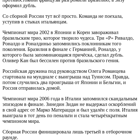
оформил дубль.
Со сборной России тут всё просто. Команда не поехала,
уступив в стыках итальянцам.
Чемпионат мира 2002 в Японии и Кореи завораживал
бразильским трио, которое творило чудеса. Три «Р» Ривалдо,
Роналдо и Роналдиньо запомнились поклонникам того
поколения. Бразилия в финале с Германией, Роналдо, у
которого была запоминающаяся причёска, сделал дубль.
Оливер Кан был бессилен против бразильского гения.
Российская дружина под руководством Олега Романцева
стартовала на мундиале с выигрыша над Тунисом. Правда,
потом случились два проигрыша от Японии и Бельгии, и
Россия отправилась домой.
Чемпионат мира 2006 года в Италии запомнился скандальным
эпизодом в финале. Зинедин Зидан не выдержал оскорблений
в свой адрес от Марко Матерацци и был удалён с поля. Италия
выиграла в тот день по пенальти и стала четырёхкратным
чемпионом мира.
Сборная России финишировала лишь третьей в отборочном
раунде.