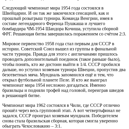
Следующий чемпионат мира 1954 года состоялся в
Швейцарии. И он так же закончился сенсацией, как и
прошлый розыгрыш турнира. Команда Венгрии, имея в
составе легендарного Ференца Пушкаша и лучшего
бомбардира ЧМ-1954 Шандора Кочиша, уступила сборной
ФРГ. Решающая битва завершилась поражением со счётом 2:3.
Мировое первенство 1958 года стал первым для СССР в
истории. Советский Союз вышел из группы в финальной
части турнира. Правда для этого с англичанами пришлось
проводить дополнительный поединок (такое раньше было),
чтобы понять, кто же достоин выйти в 1/4. СССР пробился
дальше, но уступил хозяевам турнира Швеции, пропустив два
безответных мяча. Мундиаль запомнился ещё и тем, что
открыл футбольной планете Пеле. И кто же выиграл
чемпионат мира 1954 несложно догадаться. Именно
бразильцы и подняли трофей над головой, переиграв шведов
в решающей битве.
Чемпионат мира 1962 состоялся в Чили, где СССР отлично
прошёл через весь групповой этап. А вот четвертьфинал не
задался, СССР проиграл хозяевам мундиаля. Победителем
снова стала бразильская сборная, которая смогла уверенно
обыграть Чехословакию – 3:1.