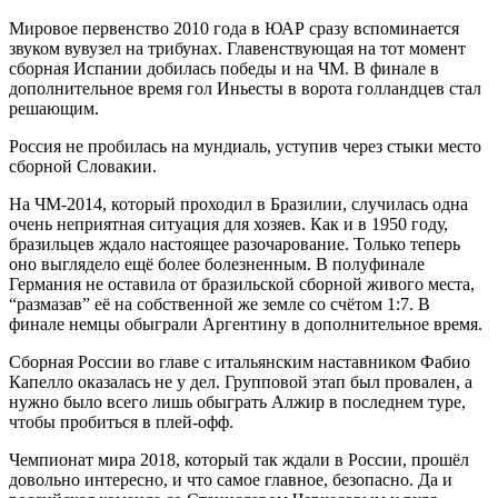
Мировое первенство 2010 года в ЮАР сразу вспоминается
звуком вувузел на трибунах. Главенствующая на тот момент
сборная Испании добилась победы и на ЧМ. В финале в
дополнительное время гол Иньесты в ворота голландцев стал
решающим.
Россия не пробилась на мундиаль, уступив через стыки место
сборной Словакии.
На ЧМ-2014, который проходил в Бразилии, случилась одна
очень неприятная ситуация для хозяев. Как и в 1950 году,
бразильцев ждало настоящее разочарование. Только теперь
оно выглядело ещё более болезненным. В полуфинале
Германия не оставила от бразильской сборной живого места,
“размазав” её на собственной же земле со счётом 1:7. В
финале немцы обыграли Аргентину в дополнительное время.
Сборная России во главе с итальянским наставником Фабио
Капелло оказалась не у дел. Групповой этап был провален, а
нужно было всего лишь обыграть Алжир в последнем туре,
чтобы пробиться в плей-офф.
Чемпионат мира 2018, который так ждали в России, прошёл
довольно интересно, и что самое главное, безопасно. Да и