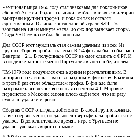
Чемпионат мира 1966 года стал знаковым для поклонников
сборной Англии. Родоначальники футбола впервые в истории
выиграли крупный трофей, и пока он так и остался
единственным. В финале англичане обыграли ФРГ. Гол,
забитый на 100-й минуте матча, до сих пор вызывает споры.
Тогда VAR точно не был бы лишним.
Для СССР этот мундиаль стал самым удачным из всех. Из
группы сборная пробилась легко. В 1/4 финала была обыграна
Венгрия – 2:1. В полуфинале СССР не смог сладить с ФРГ. И
в поединке за третье место Португалия вышла победителем.
ЧМ-1970 года получился очень ярким и результативным. В
истории его часто называют «праздником футбола». Бразилия
в третий раз стала обладателем трофея. В финале была
разгромлена итальянская сборная со счётом 4:1. Мировое
первенство в Мексике запомнилось ещё и тем, что ни разу
судьи не удалили игроков.
Сборная СССР отыграла дойстойно. В своей группе команда
заняла первое место, но дальше четвертьфинала пробиться не
удалось. В дополнительное время в игре с Уругваем не
удалось удержать ворота на замке.
В 1974 году чемпионат мира состоялся в ФРГ, и как зачастую