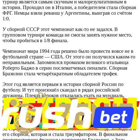
турнир является самым скучным и малорезультативным в
истории. Проходил он в Италии, а победителем стала сборная
ФРГ. Немцы взяли реванш у Аргентины, выиграв со счётом
1:0.
У сборной СССР этот чемпионат как-то не задался. В
групповом турнире команда не смогла занять нужное место,
чтобы пробиться в 1/8 финала.
Чемпионат мира 1994 года решено было провести вовсе не в
футбольной стране — США. От этого он получился каким-то
неправильным. Запомнился промахом великого итальянца
Роберто Баджо в серии послематчевых пенальти. Сборная
Бразилии стала четырёхкратным обладателем трофея.
Этот год является первым в истории сборной России по
футболу. И тут произошёл скандал в рядах российской
дружины. Плеяда игроков отказалась ехать на мундиаль,
потому что наставником был Павел Садыров. Россия все
равно выступила на том первенстве, правда не смогла выйти
из группы.
На чемпионате мира 1998 года во Франции впервые сыграли
32 страны-участницы. Это был чемпионат Зинедина Зидана и
его сборной, которая и стала триумфатором. В финальном
противостоянии французы разгромили Бразилию, а Зизу