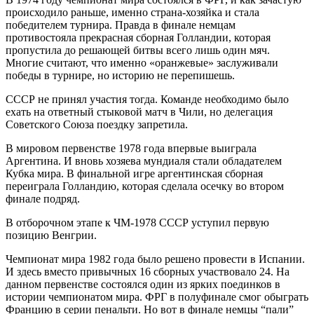
происходило раньше, именно страна-хозяйка и стала
победителем турнира. Правда в финале немцам
противостояла прекрасная сборная Голландии, которая
пропустила до решающей битвы всего лишь один мяч.
Многие считают, что именно «оранжевые» заслуживали
победы в турнире, но историю не перепишешь.
СССР не принял участия тогда. Команде необходимо было
ехать на ответный стыковой матч в Чили, но делегация
Советского Союза поездку запретила.
В мировом первенстве 1978 года впервые выиграла
Аргентина. И вновь хозяева мундиаля стали обладателем
Кубка мира. В финальной игре аргентинская сборная
переиграла Голландию, которая сделала осечку во втором
финале подряд.
В отборочном этапе к ЧМ-1978 СССР уступил первую
позицию Венгрии.
Чемпионат мира 1982 года было решено провести в Испании.
И здесь вместо привычных 16 сборных участвовало 24. На
данном первенстве состоялся один из ярких поединков в
истории чемпионатом мира. ФРГ в полуфинале смог обыграть
Францию в серии пенальти. Но вот в финале немцы “пали”