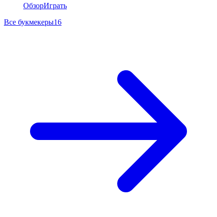
Обзор
Играть
Все букмекеры
16