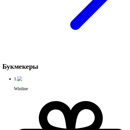
Букмекеры
1.
Winline