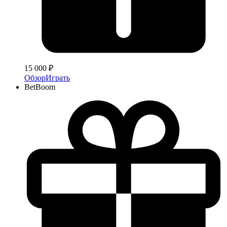
15 000 ₽
Обзор
Играть
BetBoom