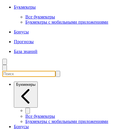
Букмекеры
Все букмекеры
Букмекеры с мобильными приложениями
Бонусы
Прогнозы
База знаний
Букмекеры
Все букмекеры
Букмекеры с мобильными приложениями
Бонусы