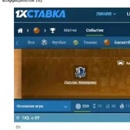
коэффициентом 18):