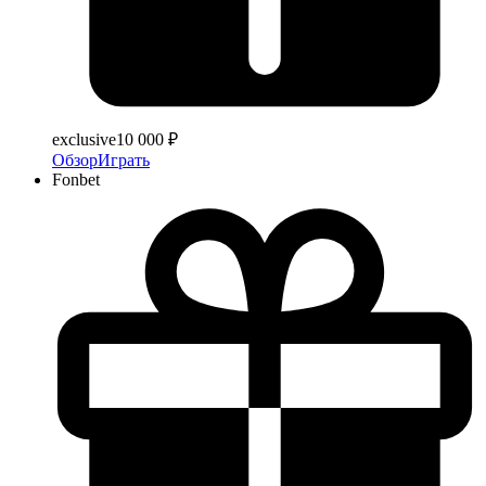
exclusive
10 000 ₽
Обзор
Играть
Fonbet