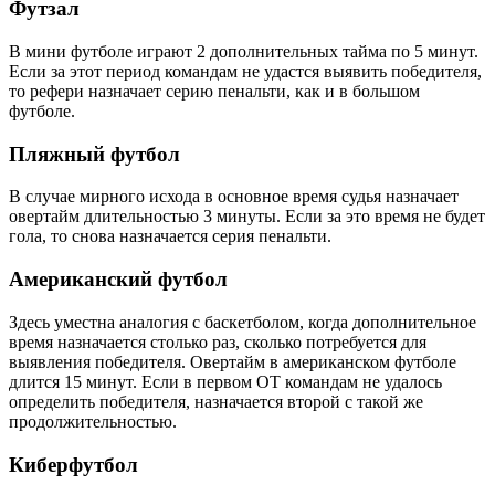
Футзал
В мини футболе играют 2 дополнительных тайма по 5 минут.
Если за этот период командам не удастся выявить победителя,
то рефери назначает серию пенальти, как и в большом
футболе.
Пляжный футбол
В случае мирного исхода в основное время судья назначает
овертайм длительностью 3 минуты. Если за это время не будет
гола, то снова назначается серия пенальти.
Американский футбол
Здесь уместна аналогия с баскетболом, когда дополнительное
время назначается столько раз, сколько потребуется для
выявления победителя. Овертайм в американском футболе
длится 15 минут. Если в первом ОТ командам не удалось
определить победителя, назначается второй с такой же
продолжительностью.
Киберфутбол