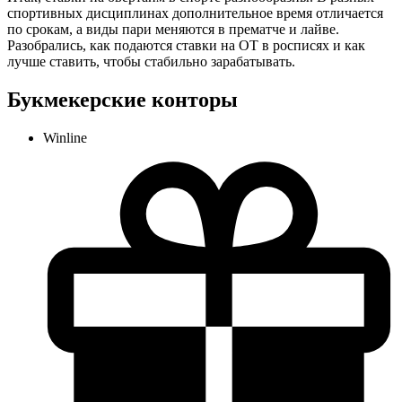
спортивных дисциплинах дополнительное время отличается
по срокам, а виды пари меняются в прематче и лайве.
Разобрались, как подаются ставки на ОТ в росписях и как
лучше ставить, чтобы стабильно зарабатывать.
Букмекерские конторы
Winline