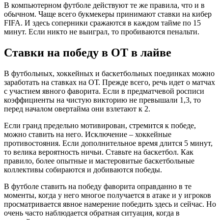
В компьютерном футболе действуют те же правила, что и в
обычном. Чаще всего букмекеры принимают ставки на кибер
FIFA. И здесь соперники сражаются в каждом тайме по 15
минут. Если никто не выиграл, то пробиваются пенальти.
Ставки на победу в ОТ в лайве
В футбольных, хоккейных и баскетбольных поединках можно
заработать на ставках на ОТ. Прежде всего, речь идет о матчах
с участием явного фаворита. Если в предматчевой росписи
коэффициенты на чистую викторию не превышали 1,3, то
перед началом овертайма они взлетают к 2.
Если гранд предельно мотивирован, стремится к победе,
можно ставить на него. Исключение – хоккейные
противостояния. Если дополнительное время длится 5 минут,
то велика вероятность ничьи. Ставьте на баскетбол. Как
правило, более опытные и мастеровитые баскетбольные
коллективы собираются и добиваются победы.
В футболе ставить на победу фаворита оправданно в те
моменты, когда у него многое получается в атаке и у игроков
просматривается явное намерение победить здесь и сейчас. Но
очень часто наблюдается обратная ситуация, когда в