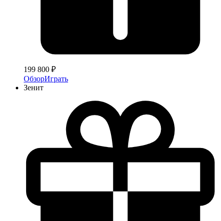
199 800 ₽
Обзор
Играть
Зенит