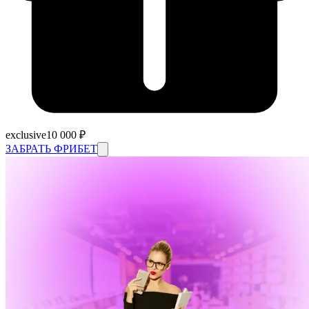
exclusive
10 000 ₽
ЗАБРАТЬ ФРИБЕТ