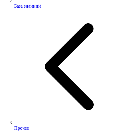
База знанний
Прочее