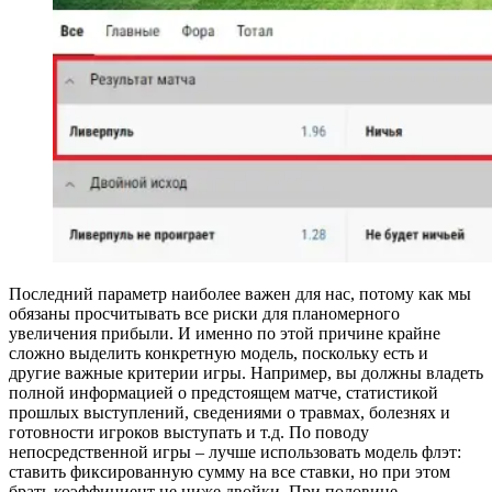
Последний параметр наиболее важен для нас, потому как мы
обязаны просчитывать все риски для планомерного
увеличения прибыли. И именно по этой причине крайне
сложно выделить конкретную модель, поскольку есть и
другие важные критерии игры. Например, вы должны владеть
полной информацией о предстоящем матче, статистикой
прошлых выступлений, сведениями о травмах, болезнях и
готовности игроков выступать и т.д. По поводу
непосредственной игры – лучше использовать модель флэт:
ставить фиксированную сумму на все ставки, но при этом
брать коэффициент не ниже двойки. При половине