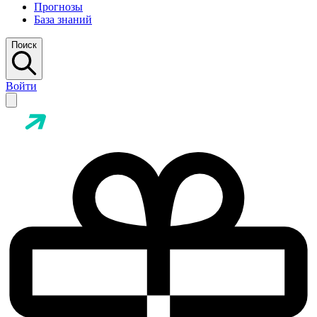
Прогнозы
База знаний
Поиск
Войти