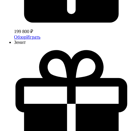
199 800 ₽
Обзор
Играть
Зенит