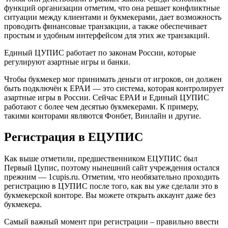
функций организации отметим, что она решает конфликтные
ситуации между клиентами и букмекерами, дает возможность
проводить финансовые транзакции, а также обеспечивает
простым и удобным интерфейсом для этих же транзакций.
Единый ЦУПИС работает по законам России, которые
регулируют азартные игры и банки.
Чтобы букмекер мог принимать деньги от игроков, он должен
быть подключён к ЕРАИ — это система, которая контролирует
азартные игры в России. Сейчас ЕРАИ и Единый ЦУПИС
работают с более чем десятью букмекерами. К примеру,
такими конторами являются Фонбет, Винлайн и другие.
Регистрация в ЕЦУПИС
Как выше отметили, предшественником ЕЦУПИС был
Первый Цупис, поэтому нынешний сайт учреждения остался
прежним — 1cupis.ru. Отметим, что необязательно проходить
регистрацию в ЦУПИС после того, как вы уже сделали это в
букмекерской конторе. Вы можете открыть аккаунт даже без
букмекера.
Самый важный момент при регистрации – правильно ввести