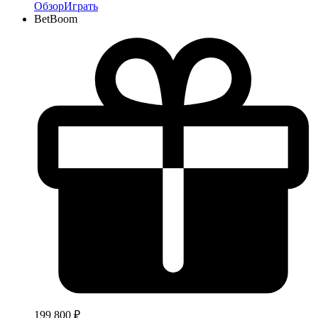
Обзор
Играть
BetBoom
199 800 ₽