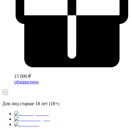
15 000 ₽
обзор
играть
Для лиц старше 18 лет (18+)