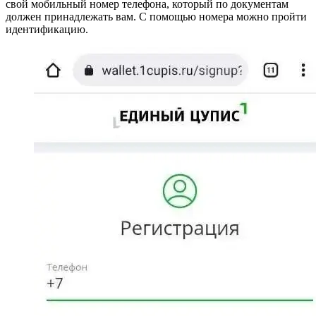
свой мобильный номер телефона, который по документам
должен принадлежать вам. С помощью номера можно пройти
идентификацию.