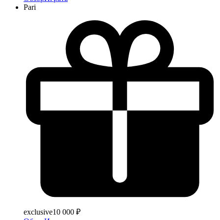
Pari
exclusive
10 000 ₽