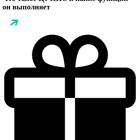
он выполняет