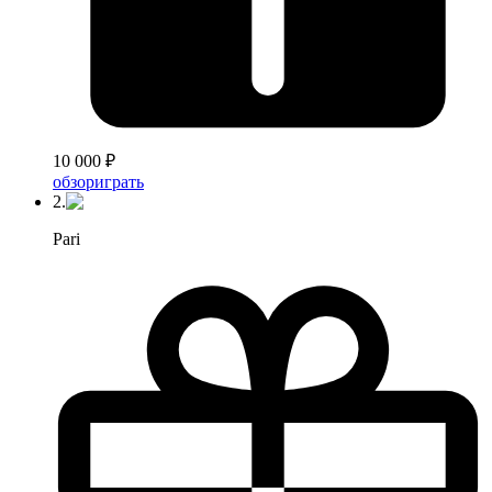
10 000 ₽
обзор
играть
2.
Pari