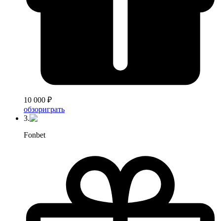
10 000 ₽
обзор
играть
3.
Fonbet