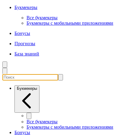
Букмекеры
Все букмекеры
Букмекеры с мобильными приложениями
Бонусы
Прогнозы
База знаний
Букмекеры
Все букмекеры
Букмекеры с мобильными приложениями
Бонусы