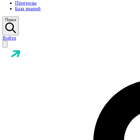
Прогнозы
База знаний
Поиск
Войти