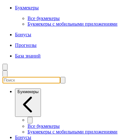
Букмекеры
Все букмекеры
Букмекеры с мобильными приложениями
Бонусы
Прогнозы
База знаний
Букмекеры
Все букмекеры
Букмекеры с мобильными приложениями
Бонусы