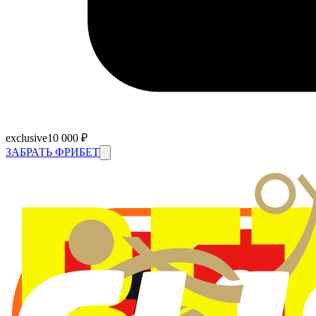
exclusive
10 000 ₽
ЗАБРАТЬ ФРИБЕТ