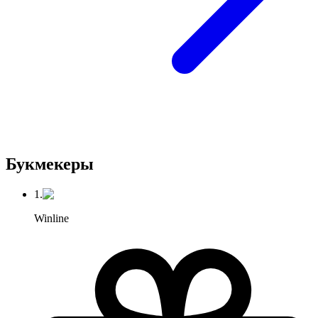
Букмекеры
1.
Winline