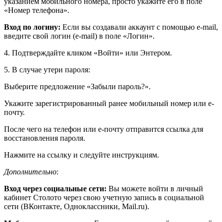
указанием мобильного номера, просто укажите его в поле
«Номер телефона».
Вход по логину:
Если вы создавали аккаунт с помощью e-mail,
введите свой логин (e-mail) в поле «Логин».
4. Подтверждайте кликом «Войти» или Энтером.
5. В случае утери пароля:
Выберите предложение «Забыли пароль?».
Укажите зарегистрированный ранее мобильный номер или e-
почту.
После чего на телефон или e-почту отправится ссылка для
восстановления пароля.
Нажмите на ссылку и следуйте инструкциям.
Дополнительно
:
Вход через социальные сети:
Вы можете войти в личный
кабинет Столото через свою учетную запись в социальной
сети (ВКонтакте, Одноклассники, Mail.ru).