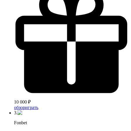
10 000 ₽
обзор
играть
3.
Fonbet