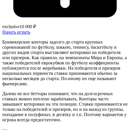
exclusive
10 000 ₽
Начать играть
Букмекерские конторы задолго до старта крупных
соревнований по футболу, хоккею, теннису, баскетболу и
других видов спорта выставляют котировки на победителя
или призеров. Как правило, на чемпионаты Мира и Европы, а
также победителей еврокубков по футболу коэффициенты
публикуются после жеребьевки. На победителя и призеров
национальных первенств ставки принимаются обычно за
несколько месяцев до старта. По-иному их еще называют
фьючерсами.
Далеко не все бетторы понимают, что на долгосрочных
ставках можно неплохо зарабатывать. Конторы часто
завышают котировки на эти позиции. Ставки принимаются не
только на победителей и призеров, но и на выход из группы,
попадание в полуфинал, в десятку и т.п. Поэтому вариантов у
игрока всегда предостаточно.