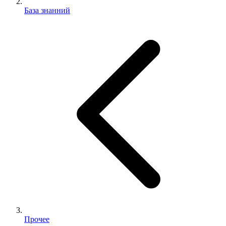
База знанний
Прочее