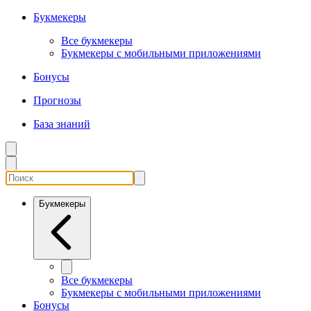
Букмекеры
Все букмекеры
Букмекеры с мобильными приложениями
Бонусы
Прогнозы
База знаний
Букмекеры
Все букмекеры
Букмекеры с мобильными приложениями
Бонусы