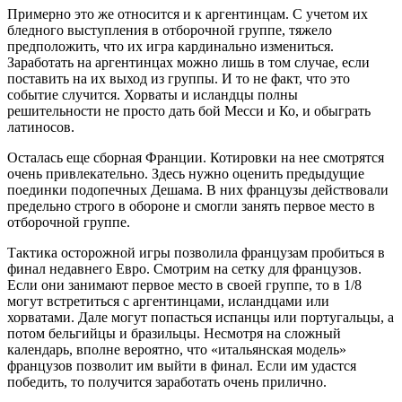
Примерно это же относится и к аргентинцам. С учетом их
бледного выступления в отборочной группе, тяжело
предположить, что их игра кардинально измениться.
Заработать на аргентинцах можно лишь в том случае, если
поставить на их выход из группы. И то не факт, что это
событие случится. Хорваты и исландцы полны
решительности не просто дать бой Месси и Ко, и обыграть
латиносов.
Осталась еще сборная Франции. Котировки на нее смотрятся
очень привлекательно. Здесь нужно оценить предыдущие
поединки подопечных Дешама. В них французы действовали
предельно строго в обороне и смогли занять первое место в
отборочной группе.
Тактика осторожной игры позволила французам пробиться в
финал недавнего Евро. Смотрим на сетку для французов.
Если они занимают первое место в своей группе, то в 1/8
могут встретиться с аргентинцами, исландцами или
хорватами. Дале могут попасться испанцы или португальцы, а
потом бельгийцы и бразильцы. Несмотря на сложный
календарь, вполне вероятно, что «итальянская модель»
французов позволит им выйти в финал. Если им удастся
победить, то получится заработать очень прилично.