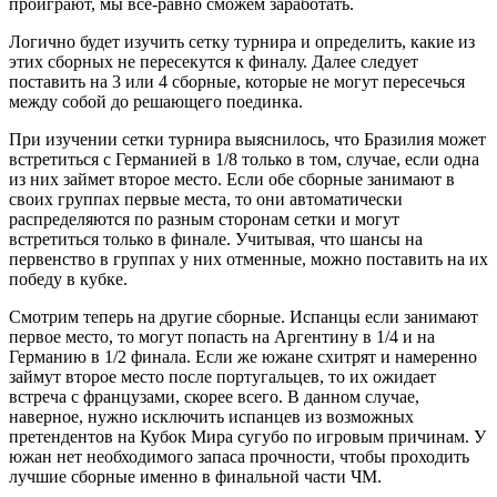
проиграют, мы все-равно сможем заработать.
Логично будет изучить сетку турнира и определить, какие из
этих сборных не пересекутся к финалу. Далее следует
поставить на 3 или 4 сборные, которые не могут пересечься
между собой до решающего поединка.
При изучении сетки турнира выяснилось, что Бразилия может
встретиться с Германией в 1/8 только в том, случае, если одна
из них займет второе место. Если обе сборные занимают в
своих группах первые места, то они автоматически
распределяются по разным сторонам сетки и могут
встретиться только в финале. Учитывая, что шансы на
первенство в группах у них отменные, можно поставить на их
победу в кубке.
Смотрим теперь на другие сборные. Испанцы если занимают
первое место, то могут попасть на Аргентину в 1/4 и на
Германию в 1/2 финала. Если же южане схитрят и намеренно
займут второе место после португальцев, то их ожидает
встреча с французами, скорее всего. В данном случае,
наверное, нужно исключить испанцев из возможных
претендентов на Кубок Мира сугубо по игровым причинам. У
южан нет необходимого запаса прочности, чтобы проходить
лучшие сборные именно в финальной части ЧМ.