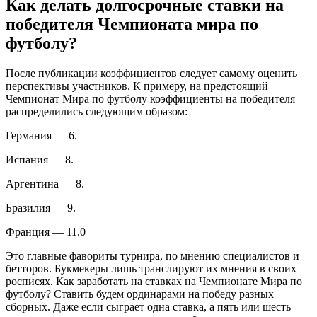
Как делать долгосрочные ставки на
победителя Чемпионата мира по
футболу?
После публикации коэффициентов следует самому оценить
перспективы участников. К примеру, на предстоящий
Чемпионат Мира по футболу коэффициенты на победителя
распределились следующим образом:
Германия — 6.
Испания — 8.
Аргентина — 8.
Бразилия — 9.
Франция — 11.0
Это главные фавориты турнира, по мнению специалистов и
бетторов. Букмекеры лишь транслируют их мнения в своих
росписях. Как заработать на ставках на Чемпионате Мира по
футболу? Ставить будем ординарами на победу разных
сборных. Даже если сыграет одна ставка, а пять или шесть