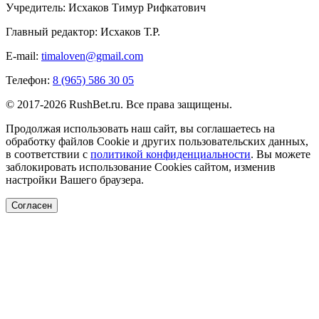
Учредитель: Исхаков Тимур Рифкатович
Главный редактор: Исхаков Т.Р.
E-mail:
timaloven@gmail.com
Телефон:
8 (965) 586 30 05
© 2017-2026 RushBet.ru. Все права защищены.
Продолжая использовать наш сайт, вы соглашаетесь на
обработку файлов Cookie и других пользовательских данных,
в соответствии с
политикой конфиденциальности
. Вы можете
заблокировать использование Cookies сайтом, изменив
настройки Вашего браузера.
Согласен