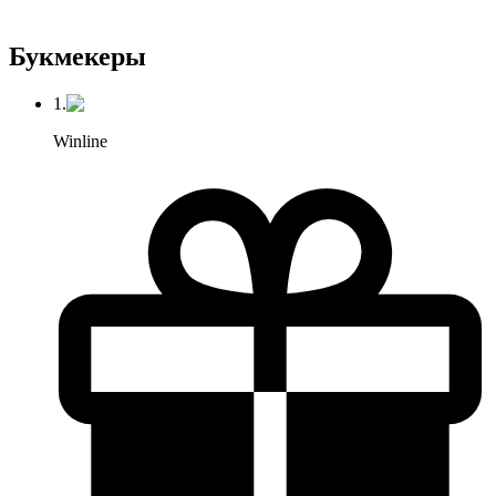
Букмекеры
1.
Winline