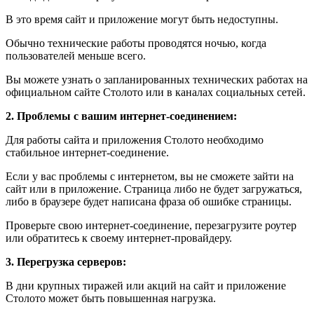
В это время сайт и приложение могут быть недоступны.
Обычно технические работы проводятся ночью, когда
пользователей меньше всего.
Вы можете узнать о запланированных технических работах на
официальном сайте Столото или в каналах социальных сетей.
2. Проблемы с вашим интернет-соединением:
Для работы сайта и приложения Столото необходимо
стабильное интернет-соединение.
Если у вас проблемы с интернетом, вы не сможете зайти на
сайт или в приложение. Страница либо не будет загружаться,
либо в браузере будет написана фраза об ошибке страницы.
Проверьте свою интернет-соединение, перезагрузите роутер
или обратитесь к своему интернет-провайдеру.
3. Перегрузка серверов:
В дни крупных тиражей или акций на сайт и приложение
Столото может быть повышенная нагрузка.