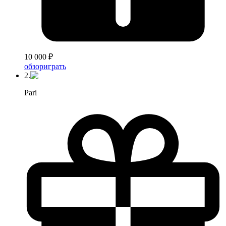
10 000 ₽
обзор
играть
2.
Pari