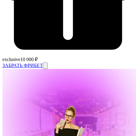
exclusive
10 000 ₽
ЗАБРАТЬ ФРИБЕТ