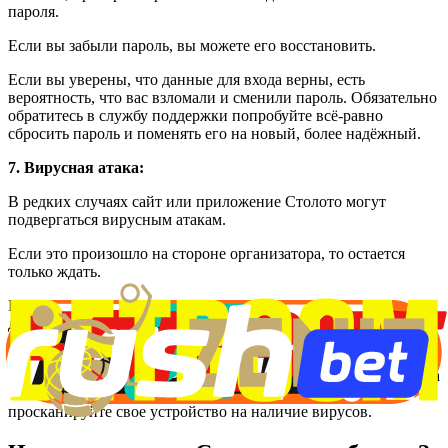
пароля.
Если вы забыли пароль, вы можете его восстановить.
Если вы уверены, что данные для входа верны, есть
вероятность, что вас взломали и сменили пароль. Обязательно
обратитесь в службу поддержки попробуйте всё-равно
сбросить пароль и поменять его на новый, более надёжный.
7. Вирусная атака:
В редких случаях сайт или приложение Столото могут
подвергаться вирусным атакам.
Если это произошло на стороне организатора, то остается
только ждать.
В случае вирусного нападения на ваш ПК или смартфон,
доступ ко многим приложениям и даже страницам может
быть ограничен.
Так как это может привести к временной недоступности сайта
или приложения обновите антивирусную программу и
просканируйте свое устройство на наличие вирусов.