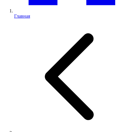
Главная