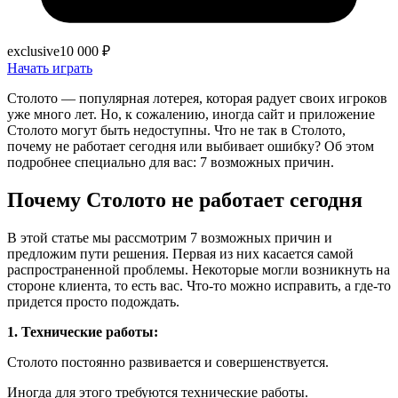
exclusive
10 000 ₽
Начать играть
Столото — популярная лотерея, которая радует своих игроков
уже много лет. Но, к сожалению, иногда сайт и приложение
Столото могут быть недоступны. Что не так в Столото,
почему не работает сегодня или выбивает ошибку? Об этом
подробнее специально для вас: 7 возможных причин.
Почему Столото не работает сегодня
В этой статье мы рассмотрим 7 возможных причин и
предложим пути решения. Первая из них касается самой
распространенной проблемы. Некоторые могли возникнуть на
стороне клиента, то есть вас. Что-то можно исправить, а где-то
придется просто подождать.
1. Технические работы:
Столото постоянно развивается и совершенствуется.
Иногда для этого требуются технические работы.