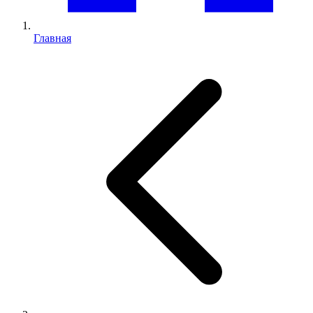
Главная