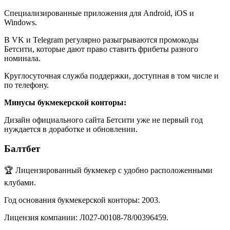
Специализированные приложения для Android, iOS и
Windows.
В VK и Telegram регулярно разыгрываются промокоды
Бетсити, которые дают право ставить фрибеты разного
номинала.
Круглосуточная служба поддержки, доступная в том числе и
по телефону.
Минусы букмекерской конторы:
Дизайн официального сайта Бетсити уже не первый год
нуждается в доработке и обновлении.
Балтбет
🏆 Лицензированный букмекер с удобно расположенными
клубами.
Год основания букмекерской конторы: 2003.
Лицензия компании: Л027-00108-78/00396459.