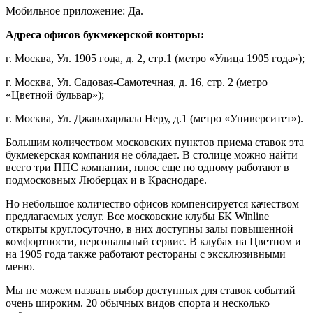
Мобильное приложение: Да.
Адреса офисов букмекерской конторы:
г. Москва, Ул. 1905 года, д. 2, стр.1 (метро «Улица 1905 года»);
г. Москва, Ул. Садовая-Самотечная, д. 16, стр. 2 (метро
«Цветной бульвар»);
г. Москва, Ул. Джавахарлала Неру, д.1 (метро «Университет»).
Большим количеством московских пунктов приема ставок эта
букмекерская компания не обладает. В столице можно найти
всего три ППС компании, плюс еще по одному работают в
подмосковных Люберцах и в Краснодаре.
Но небольшое количество офисов компенсируется качеством
предлагаемых услуг. Все московские клубы БК Winline
открыты круглосуточно, в них доступны залы повышенной
комфортности, персональный сервис. В клубах на Цветном и
на 1905 года также работают рестораны с эксклюзивными
меню.
Мы не можем назвать выбор доступных для ставок событий
очень широким. 20 обычных видов спорта и несколько