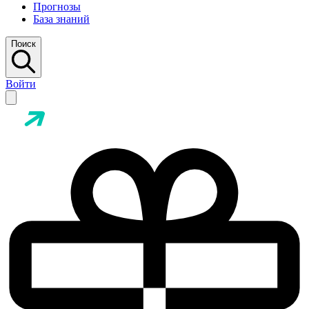
Прогнозы
База знаний
Поиск
Войти