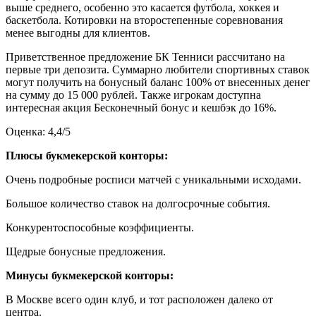
выше среднего, особенно это касается футбола, хоккея и
баскетбола. Котировки на второстепенные соревнования
менее выгодны для клиентов.
Приветственное предложение БК Тенниси рассчитано на
первые три депозита. Суммарно любители спортивных ставок
могут получить на бонусный баланс 100% от внесенных денег
на сумму до 15 000 рублей. Также игрокам доступна
интересная акция Бесконечный бонус и кешбэк до 16%.
Оценка: 4,4/5
Плюсы букмекерской конторы:
Очень подробные росписи матчей с уникальными исходами.
Большое количество ставок на долгосрочные события.
Конкурентоспособные коэффициенты.
Щедрые бонусные предложения.
Минусы букмекерской конторы:
В Москве всего один клуб, и тот расположен далеко от
центра.