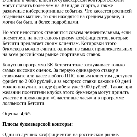
могут ставить более чем на 30 видов спорта, а также
различные киберспортивные события. Что касается росписей
отдельных матчей, то они находятся на среднем уровне, и
могли бы быть и более подробными.
Но этот недостаток становится совсем незначительным, если
посмотреть на него сквозь призму коэффициентов, которые
Бетсити предлагает своим клиентам. Котировки этого
букмекера можно считать одними из самых привлекательных
на всем российском рынке спортивных ставок.
Бонусная программа БК Бетсити тоже заслуживает только
самых высоких оценок. За первую одинарную ставку в
ставкомате или кассе любого ППС новым клиентам доступен
фрибет до 2 000 рублей, а за экспресс-ставки каждые 60 дней
можно получить в виде фрибета уже 5 000 рублей. Также при
желании посетители клубов этого букмекера могут принять
участие в промоакции «Счастливые часы» и в программе
лояльности Бетсити.
Оценка: 4,6/5
Плюсы букмекерской конторы:
Одни из лучших коэффициентов на российском рынке.