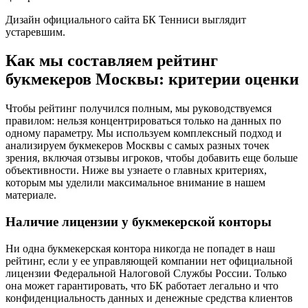
Дизайн официального сайта БК Тенниси выглядит
устаревшим.
Как мы составляем рейтинг
букмекеров Москвы: критерии оценки
Чтобы рейтинг получился полным, мы руководствуемся
правилом: нельзя концентрироваться только на данных по
одному параметру. Мы используем комплексный подход и
анализируем букмекеров Москвы с самых разных точек
зрения, включая отзывы игроков, чтобы добавить еще больше
объективности. Ниже вы узнаете о главных критериях,
которым мы уделили максимальное внимание в нашем
материале.
Наличие лицензии у букмекерской конторы
Ни одна букмекерская контора никогда не попадет в наш
рейтинг, если у ее управляющей компании нет официальной
лицензии Федеральной Налоговой Службы России. Только
она может гарантировать, что БК работает легально и что
конфиденциальность данных и денежные средства клиентов