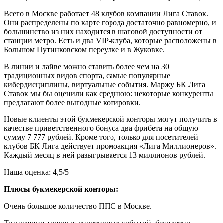
Всего в Москве работает 48 клубов компании Лига Ставок.
Они распределены по карте города достаточно равномерно, и
большинство из них находится в шаговой доступности от
станции метро. Есть и два VIP-клуба, которые расположены в
Большом Путинковском переулке и в Жуковке.
В линии и лайве можно ставить более чем на 30
традиционных видов спорта, самые популярные
кибердисциплины, виртуальные события. Маржу БК Лига
Ставок мы бы оценили как среднюю: некоторые конкуренты
предлагают более выгодные котировки.
Новые клиенты этой букмекерской конторы могут получить в
качестве приветственного бонуса два фрибета на общую
сумму 7 777 рублей. Кроме того, только для посетителей
клубов БК Лига действует промоакция «Лига Миллионеров».
Каждый месяц в ней разыгрывается 13 миллионов рублей.
Наша оценка: 4,5/5
Плюсы букмекерской конторы:
Очень большое количество ППС в Москве.
Трансляции топовых спортивных событий, бесплатно