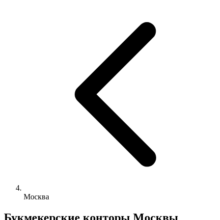
Москва
Букмекерские конторы Москвы