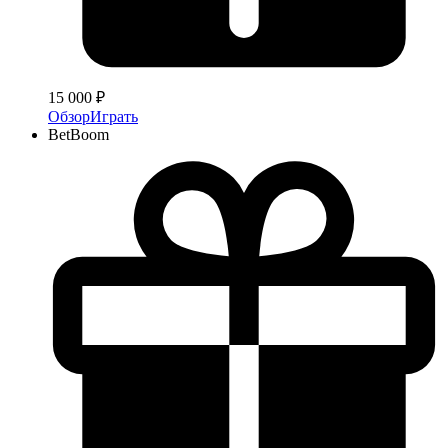
15 000 ₽
Обзор
Играть
BetBoom