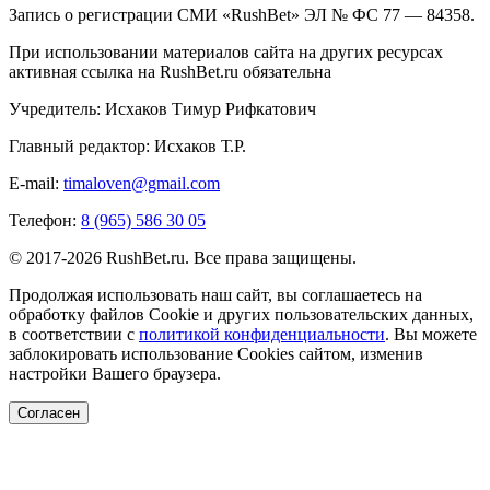
Запись о регистрации СМИ «RushBet» ЭЛ № ФС 77 — 84358.
При использовании материалов сайта на других ресурсах
активная ссылка на RushBet.ru обязательна
Учредитель: Исхаков Тимур Рифкатович
Главный редактор: Исхаков Т.Р.
E-mail:
timaloven@gmail.com
Телефон:
8 (965) 586 30 05
© 2017-2026 RushBet.ru. Все права защищены.
Продолжая использовать наш сайт, вы соглашаетесь на
обработку файлов Cookie и других пользовательских данных,
в соответствии с
политикой конфиденциальности
. Вы можете
заблокировать использование Cookies сайтом, изменив
настройки Вашего браузера.
Согласен