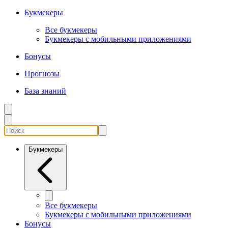
Букмекеры
Все букмекеры
Букмекеры с мобильными приложениями
Бонусы
Прогнозы
База знаний
Букмекеры
Все букмекеры
Букмекеры с мобильными приложениями
Бонусы