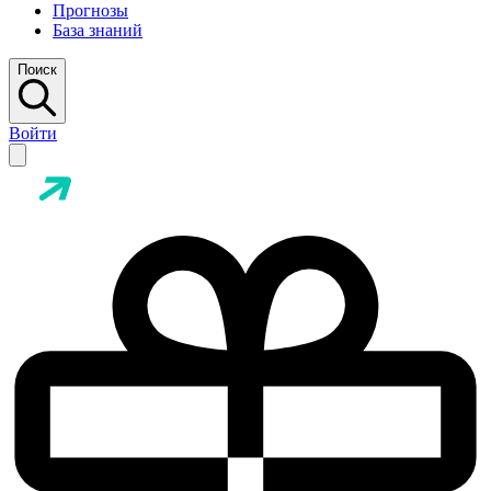
Прогнозы
База знаний
Поиск
Войти