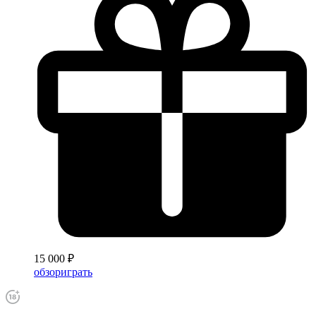
15 000 ₽
обзор
играть