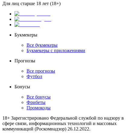
Для лиц старше 18 лет (18+)
Букмекеры
Все букмекеры
Букмекеры с приложениями
Прогнозы
Все прогнозы
Футбол
Бонусы
Все бонусы
Фрибеты
Промокоды
18+ Зарегистрировано Федеральной службой по надзору в
сфере связи, информационных технологий и массовых
коммуникаций (Роскомнадзор) 26.12.2022.