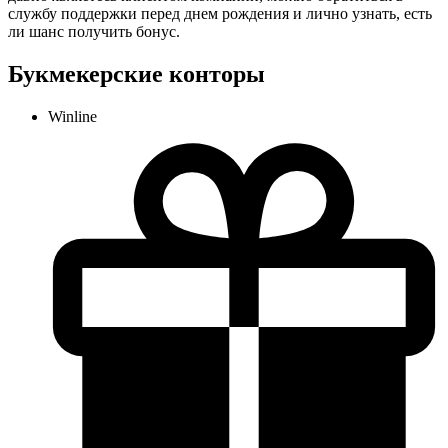
службу поддержки перед днем рождения и лично узнать, есть
ли шанс получить бонус.
Букмекерские конторы
Winline