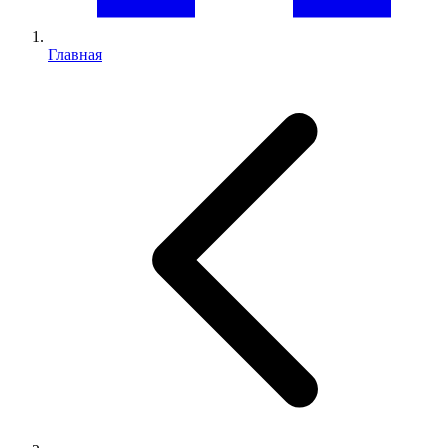
Главная