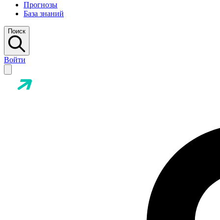
Прогнозы
База знаний
Поиск
Войти