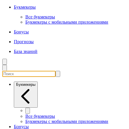
Букмекеры
Все букмекеры
Букмекеры с мобильными приложениями
Бонусы
Прогнозы
База знаний
Букмекеры
Все букмекеры
Букмекеры с мобильными приложениями
Бонусы